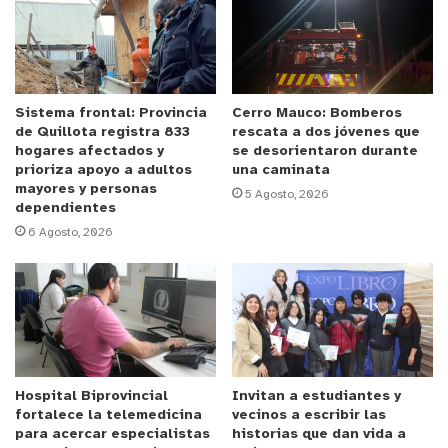
Las buenas noticias comenzaron con un Torneo
organizado por la Asociación Regional de Ajedrez
de la Región de Valparaíso Área V en la Granja
Aromática de Limache, recinto rodeado de
naturaleza en donde Jorge Pérez cumplió una
Sistema frontal: Provincia
Cerro Mauco: Bomberos
de Quillota registra 833
rescata a dos jóvenes que
excelente participación, ya que en la clasificación
hogares afectados y
se desorientaron durante
general obtuvo el cuarto puesto, enfrentando a
prioriza apoyo a adultos
una caminata
mayores y personas
algunos de los mejores jugadores de la zona,
5 Agosto, 2026
dependientes
rendimiento que también le permitió lograr el
6 Agosto, 2026
primer puesto en serie sub 18. Por su parte, Rafael
González compitió en la categoría menores 14
años, alcanzando el segundo puesto, ratificando
así ambos el fruto de su aprendizaje que han
adquirido a lo largo de estos últimos años.
Hospital Biprovincial
Invitan a estudiantes y
fortalece la telemedicina
vecinos a escribir las
para acercar especialistas
historias que dan vida a