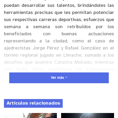
puedan desarrollar sus talentos, brindándoles las
herramientas precisas que les permitan potenciar
sus respectivas carreras deportivas, esfuerzos que
semana a semana son retribuidos por los
beneficiados con buenas actuaciones
representando a la ciudad, como el caso de
ajedrecistas Jorge Pérez y Rafael González en el
torneo regional jugado en Limache, sumado a los
desafíos que asumirá Catalina Mellado, mientras
que Sofía Vega participará en Campeonato
Selectivo Tenis de Mesa para la selección Nacional
Ver más
Juvenil.
Artículos relacionados
Anuncio Patrocinado