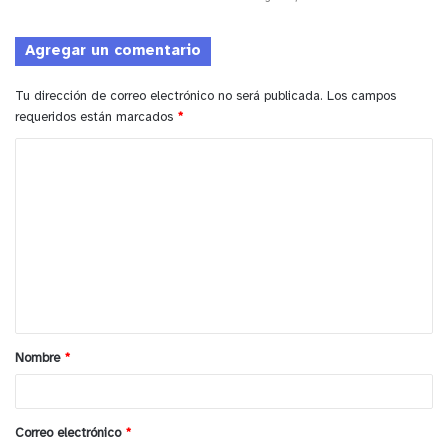
Agregar un comentario
Tu dirección de correo electrónico no será publicada.
Los campos
requeridos están marcados
*
C
o
m
e
n
t
a
Nombre
*
r
i
o
Correo electrónico
*