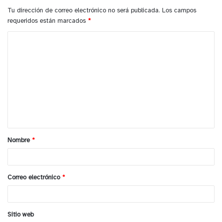
Tu dirección de correo electrónico no será publicada.
Los campos
requeridos están marcados
*
C
o
m
e
n
Confirmado: Mascarilla será opcional
t
en espacios abiertos
a
Nombre
*
r
i
o
Correo electrónico
*
*
Confirmado: Mascarilla será opcional
en espacios abiertos
Sitio web