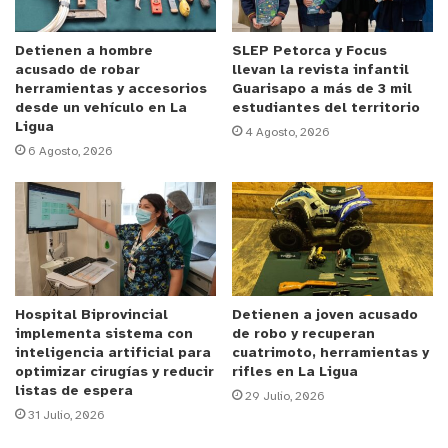
Al respecto, la alcaldesa de Papudo, Claudia
Adasme señaló que “Estamos muy contentos y
Detienen a hombre
SLEP Petorca y Focus
acusado de robar
llevan la revista infantil
agradecidos de Fosis que haya hecho esta
herramientas y accesorios
Guarisapo a más de 3 mil
exposición acá, la verdad es que esta es una
desde un vehículo en La
estudiantes del territorio
tremenda oportunidad para 45 emprendedores de
Ligua
4 Agosto, 2026
6 Agosto, 2026
nuestra provincia y esto también es parte del
trabajo mancomunado que estamos realizando con
los alcaldes, lo que nos permite ser una vitrina hoy
día para estos emprendedores y que puedan
exhibir sus productos, así que estamos felices de
tenerlos acá, les deseamos todo el éxito, sabemos
Hospital Biprovincial
Detienen a joven acusado
que va a ser un fin de semana bastante
implementa sistema con
de robo y recuperan
provechoso para ellos por la cantidad de gente
inteligencia artificial para
cuatrimoto, herramientas y
que va a estar acá en nuestra comuna. Así es que,
optimizar cirugías y reducir
rifles en La Ligua
listas de espera
29 Julio, 2026
desearles todo el éxito y que les vaya muy bien en
31 Julio, 2026
cada uno de sus emprendimientos”.