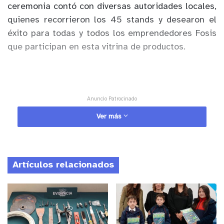
ceremonia contó con diversas autoridades locales,
quienes recorrieron los 45 stands y desearon el
éxito para todas y todos los emprendedores Fosis
que participan en esta vitrina de productos.
Anuncio Patrocinado
La iniciativa estará abierta al público hasta el
Ver más
domingo 17 de abril en el parque municipal de
Papudo, desde las 11:00 a las 18:00 horas y
contará con la muestra de una gran gama de
Artículos relacionados
productos, lo que permite generar un espacio de
comercialización para los emprendedores.