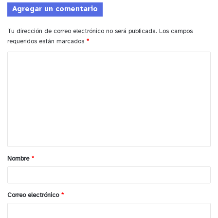
Agregar un comentario
Tu dirección de correo electrónico no será publicada.
Los campos
requeridos están marcados
*
C
o
m
e
n
t
a
Nombre
*
r
i
o
Correo electrónico
*
*