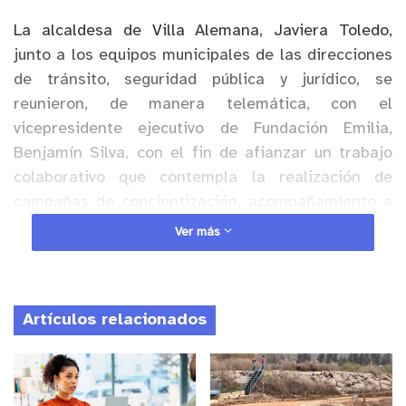
La alcaldesa de Villa Alemana, Javiera Toledo,
junto a los equipos municipales de las direcciones
de tránsito, seguridad pública y jurídico, se
reunieron, de manera telemática, con el
vicepresidente ejecutivo de Fundación Emilia,
Benjamín Silva, con el fin de afianzar un trabajo
colaborativo que contempla la realización de
campañas de concientización, acompañamiento a
víctimas de violencia vial y sus familias, y apoyo a
Ver más
la investigación en esta materia.
Anuncio Patrocinado
Artículos relacionados
La alcaldesa Toledo, expresó que “hay estadísticas
alarmantes y preocupantes y que, como municipio,
tenemos que contribuir a disminuir” y detalló que
en promedio, “más de cinco personas mueren por