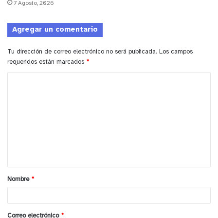
7 Agosto, 2026
daño hace a nuestra comunidad.
Agregar un comentario
Tu dirección de correo electrónico no será publicada.
Los campos
requeridos están marcados
*
C
o
m
e
n
t
a
Nombre
*
r
i
o
Correo electrónico
*