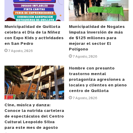
pequeñas cantidades que eran los responsables
de distribuir la droga en las calles.
Anuncio Patrocinado
Municipalidad de Quillota
Municipalidad de Nogales
celebra el Día de la Niñez
impulsa inversión de más
Es en ese contexto, que 4 domicilios fueron
con Expo Kids y actividades
de $125 millones para
allanados, dos en Viña del Mar y dos en Melipilla.
en San Pedro
mejorar el sector El
Polígono
En estos últimos residían los ciudadanos
7 Agosto, 2026
7 Agosto, 2026
bolivianos que se encargaban del ingreso de la
droga al país como a posterior, el abultamiento de
Hombre con presunto
trastorno mental
esta misma en un laboratorio clandestino, donde
protagoniza agresiones a
ocultaban las sustancias ilícitas para su posterior
locales y clientes en pleno
distribución en el mercado nacional.
centro de Quillota
7 Agosto, 2026
Cine, música y danza:
Esta droga estaba siendo preparada para ser
Conoce la nutrida cartelera
distribuida durante el reciente fin de semana
de espectáculos del Centro
Cultural Leopoldo Silva
largo, evitando así la circulación de más de
para este mes de agosto
180.000 dosis en nuestros barrios, lo que tanto