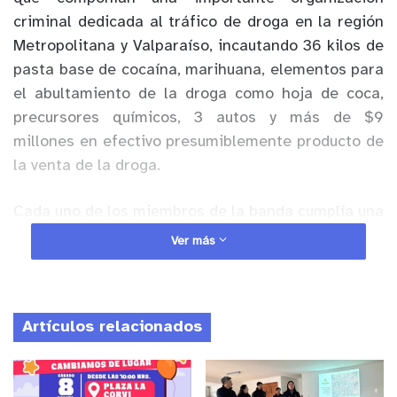
criminal dedicada al tráfico de droga en la región
Metropolitana y Valparaíso, incautando 36 kilos de
pasta base de cocaína, marihuana, elementos para
el abultamiento de la droga como hoja de coca,
precursores químicos, 3 autos y más de $9
millones en efectivo presumiblemente producto de
la venta de la droga.
Cada uno de los miembros de la banda cumplía una
función específica. Uno de ellos distribuía y
Ver más
comercializaba la droga, su esposa le ayudaba a
captar compradores, había un líder que oficiaba
como el “cocinero de la droga” y fue encontrado en
Artículos relacionados
un laboratorio clandestino de abultamiento de
droga junto a su pareja, además de los
compradores y distribuidores de la droga en