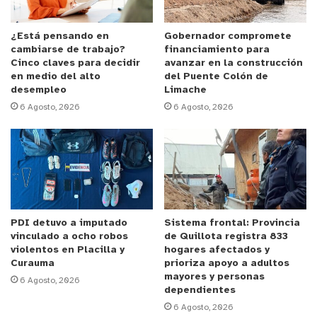
clásicos:
el canasto, su traje y, por supuesto, los
dulces.
El propio artista explica el proceso llevado
¿Está pensando en
Gobernador compromete
cambiarse de trabajo?
financiamiento para
adelante para realizar esta pintura.
Cinco claves para decidir
avanzar en la construcción
en medio del alto
del Puente Colón de
desempleo
Limache
El proyecto fue postulado por el
Departamento de
6 Agosto, 2026
6 Agosto, 2026
Cultura de la Municipalidad, por encargo del
alcalde Patricio Pallares Valenzuela.
Tiene un
costo aproximado a los 17 millones de pesos,
aportados en su mayoría por el Ministerio. El
Municipio debió aportar un cofinanciamiento
mínimo para adjudicarse los recursos.
PDI detuvo a imputado
Sistema frontal: Provincia
vinculado a ocho robos
de Quillota registra 833
Esta iniciativa ha contado con la
participación
violentos en Placilla y
hogares afectados y
activa de las vecinas y vecinos del sector Francisco
Curauma
prioriza apoyo a adultos
mayores y personas
6 Agosto, 2026
de Arcaya
, que han estado presentes en los
dependientes
talleres y conversatorios asociados al proyecto,
6 Agosto, 2026