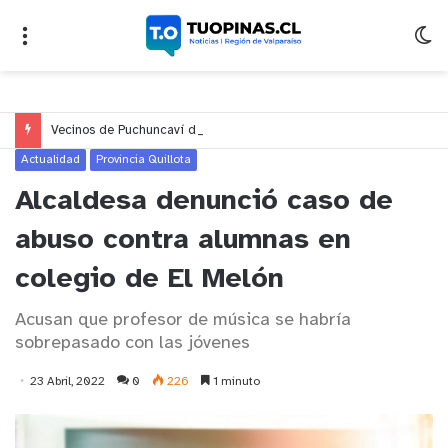
Vecinos de Puchuncaví denuncian presunto traslado de aguas servidas hacia Concón desde planta cuestionada por Contraloría
Actualidad
Provincia Quillota
Alcaldesa denunció caso de
abuso contra alumnas en
colegio de El Melón
Acusan que profesor de música se habría
sobrepasado con las jóvenes
23 Abril, 2022
0
226
1 minuto