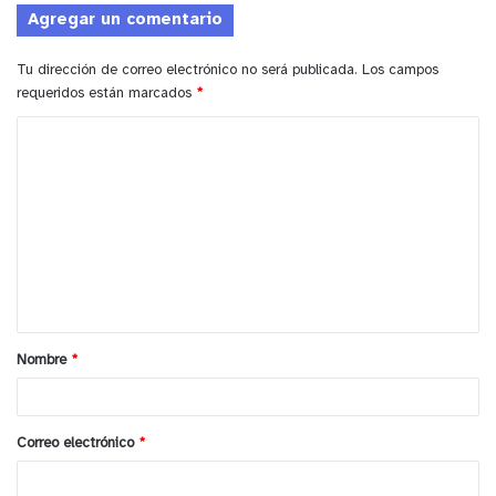
Agregar un comentario
Tu dirección de correo electrónico no será publicada.
Los campos
requeridos están marcados
*
C
o
m
e
n
t
a
Nombre
*
r
i
y tú, ¿qué opinas?
o
Correo electrónico
*
*