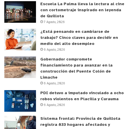
Escuela La Palma lleva la lectura al cine
con cortometraje inspirado en leyenda
Atendiendo pacientes de toda la región para el
de Quillota
diagnóstico y tratamiento de diversos tipos de
7 Agosto, 2026
cáncer e hipotiroidismo, principalmente, esto será
¿Está pensando en cambiarse de
un gran cambio para los más 3000 pacientes
trabajo? Cinco claves para decidir en
anuales que se atienden en la Unidad. Como
medio del alto desempleo
6 Agosto, 2026
afirma Mauricio Troncoso, Tecnólogo Médico
Supervisor, “sí deberíamos aumentar el número de
Gobernador compromete
financiamiento para avanzar en la
pacientes que se realizan (el examen), pero lo más
construcción del Puente Colón de
importante es que el cambio va a ser sustantivo en
Limache
relación al informe médico que se entrega porque
6 Agosto, 2026
va a ser más preciso”.
PDI detuvo a imputado vinculado a ocho
robos violentos en Placilla y Curauma
¿Qué es la Medicina Nuclear?
6 Agosto, 2026
Sistema frontal: Provincia de Quillota
La Medicina Nuclear es una especialidad en la que
registra 833 hogares afectados y
se utilizan radiofármacos y equipos