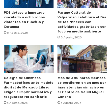
Anuncio Patrocinado
PDI detuvo a imputado
Parque Cultural de
vinculado a ocho robos
Valparaíso celebrará el Día
Patricio Palma, quien fue el primer paciente en ser
violentos en Placilla y
de las Niñeces con
atendido en las nuevas instalaciones, indicó que
Curauma
actividades gratuitas y con
foco en medio ambiente
“las instalaciones son impecables, es de esperar
6 Agosto, 2026
6 Agosto, 2026
que se cuide como está y lo sigamos manteniendo
entre todos, entre el personal y los pacientes que
se atienden en él, para que nos dure harto, y
muchos años más”.
Gammacámara SPECT
Colegio de Químicos
Más de 400 horas médicas
Farmacéuticos ante modelo
se perdieron en un mes por
Uno de los avances más relevantes del nuevo
digital de Mercado Libre:
inasistencias sin aviso en
Hospital Dr. Gustavo Fricke en materia de Medicina
exigen cumplir normativa y
el Centro de Salud Miguel
resguardar rol sanitario
Concha
Nuclear es la incorporación de una gammacámara
5 Agosto, 2026
5 Agosto, 2026
SPECT CT, única en la región en un hospital