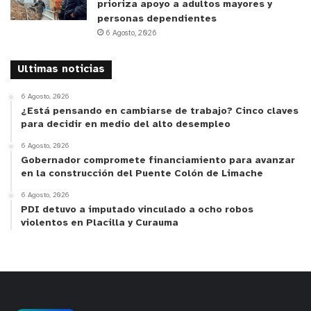
prioriza apoyo a adultos mayores y
especializados, para el diagnóstico y tratamiento
personas dependientes
6 Agosto, 2026
de enfermedades. Los radiofármacos son
compuestos radiactivos en cantidades seguras
Ultimas noticias
para el paciente que se aplican dentro del
organismo y permiten, principalmente, obtener
6 Agosto, 2026
imágenes que muestran cómo están funcionando
¿Está pensando en cambiarse de trabajo? Cinco claves
para decidir en medio del alto desempleo
los órganos y tejidos explorados, o revelan sus
alteraciones a nivel molecular.
6 Agosto, 2026
Gobernador compromete financiamiento para avanzar
en la construcción del Puente Colón de Limache
y tú, ¿qué opinas?
6 Agosto, 2026
PDI detuvo a imputado vinculado a ocho robos
violentos en Placilla y Curauma