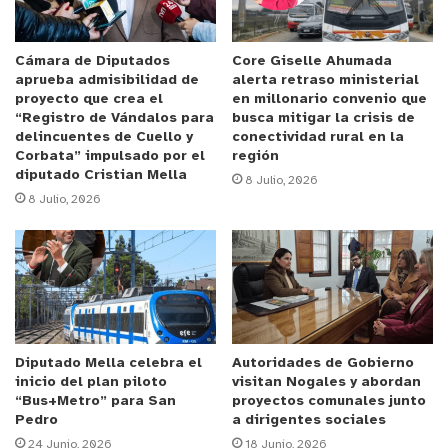
Así lo explicó la convencional María José Oyarzún
(D7), quien detalló que “la verdad es que estamos
Cámara de Diputados
Core Giselle Ahumada
aprueba admisibilidad de
alerta retraso ministerial
contentos y contentas por la aprobación de esta
proyecto que crea el
en millonario convenio que
iniciativa, que dice que cualquier ciudadano, junto
“Registro de Vándalos para
busca mitigar la crisis de
delincuentes de Cuello y
conectividad rural en la
con otro, al reunir el 3% del padrón electoral,
Corbata” impulsado por el
región
puede promover una ley dentro del Congreso. Eso
diputado Cristian Mella
8 Julio, 2026
pasa a un trámite legislativo y los parlamentarios
8 Julio, 2026
tienen que manifestarse sobre esa ley. Muy similar
a lo que se hizo en la Convención Constitucional
en donde iniciativas populares de norma llegaron
al pleno, se discutieron y algunas se aprobaron”.
Aplaudió que “esta es una herramienta de
Diputado Mella celebra el
Autoridades de Gobierno
democracia directa que permite que cualquiera de
inicio del plan piloto
visitan Nogales y abordan
“Bus+Metro” para San
proyectos comunales junto
nosotras tenga la oportunidad de proponer una
Pedro
a dirigentes sociales
ley”.
24 Junio, 2026
18 Junio, 2026