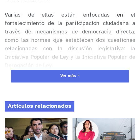
Varias de ellas están enfocadas en el
fortalecimiento de la participación ciudadana a
través de mecanismos de democracia directa,
como las normas que establecen dos cuestiones
relacionadas con la discusión legislativa: la
Iniciativa Popular de Ley y la Iniciativa Popular de
Derogación de Ley.
Ver más
Anuncio Patrocinado
Respecto a la primera norma, que fue aprobada
con 130 votos, se establece en su primer inciso
Artículos relacionados
que “un grupo de ciudadanos habilitados para
sufragar, equivalente al tres por ciento del último
padrón electoral, podrá presentar una iniciativa
popular de ley para su tramitación legislativa”.