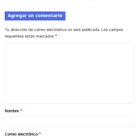
Sobre la segunda norma, que establece en su
Agregar un comentario
primer inciso que “un grupo de ciudadanos
habilitados para sufragar, equivalente al cinco por
Tu dirección de correo electrónico no será publicada.
Los campos
requeridos están marcados
*
ciento del último padrón electoral, podrá
presentar una iniciativa de derogación total o
C
parcial de una o más leyes promulgadas bajo la
o
vigencia de esta Constitución para que sea votada
m
mediante referéndum nacional”.
e
n
Oyarzún destacó en especial uno de los casos
t
relevantes para la región de Valparaíso: “Aquí
a
tenemos un caso emblemático. Uno de los
Nombre
*
ejemplos es la famosa Ley de Pesca, muy
r
perjudicial y en la que estamos hace casi 10 años
i
intentando que deje de practicarse. Con las
o
Correo electrónico
*
iniciativas populares de derogación de ley, las