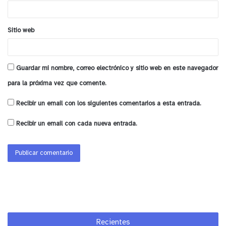
*
personas que alcancen el 5% del padrón electoral
podrán revocarlas posterior a un año de vigencia
Sitio web
de esta ley”, expuso.
Esta norma propone además que “no serán
Guardar mi nombre, correo electrónico y sitio web en este navegador
admisibles las propuestas sobre materias que
para la próxima vez que comente.
digan relación con tributos y la administración
Recibir un email con los siguientes comentarios a esta entrada.
presupuestaria del Estado”.
Recibir un email con cada nueva entrada.
y tú, ¿qué opinas?
Recientes