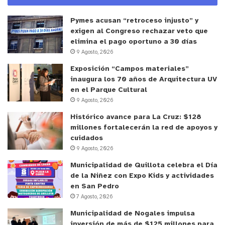
personas, no se puede asumir lo mismo para otros
tipos de cultivos, concluye el informe.
Pymes acusan “retroceso injusto” y
exigen al Congreso rechazar veto que
elimina el pago oportuno a 30 días
El informe recoge nuevos resultados que señalan
9 Agosto, 2026
que, tanto el suelo de campo de cultivos de palta,
Exposición “Campos materiales”
como los suelos del canal de escurrimiento se
inaugura los 70 años de Arquitectura UV
encuentran sobre el límite permitido en metales
en el Parque Cultural
como plomo (1,4 a 7 veces más), cobre (de 2 a 10
9 Agosto, 2026
veces más), zinc (de 1,4 a 4 veces más) y cadmio
Histórico avance para La Cruz: $128
(1,4 veces más). El documento revela que estos
millones fortalecerán la red de apoyos y
cuidados
resultados son preocupantes, considerando que
9 Agosto, 2026
altos niveles de metales en suelos y su potencial
Municipalidad de Quillota celebra el Día
transporte atmosférico por efectos erosivos,
de la Niñez con Expo Kids y actividades
pueden incorporarse al cuerpo humano a través de
en San Pedro
las vías respiratorias y digestivas, pudiendo causar
7 Agosto, 2026
enfermedades cardiovasculares, aumento en la
Municipalidad de Nogales impulsa
frecuencia de diferentes tipos de cáncer y
inversión de más de $125 millones para