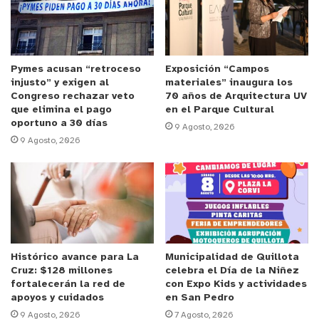
Este nuevo informe contiene resultados tanto del
segundo muestreo realizado el 21 de febrero de
2022, como del primero efectuado el 23 de
diciembre del año pasado, y que se informó el 4 de
Pymes acusan “retroceso
Exposición “Campos
injusto” y exigen al
materiales” inaugura los
enero de 2022, en el que se analizaron las aguas
Congreso rechazar veto
70 años de Arquitectura UV
provenientes del pozo de abastecimiento del APR
que elimina el pago
en el Parque Cultural
oportuno a 30 días
local, suelos de cultivo, suelos de un antiguo canal
9 Agosto, 2026
9 Agosto, 2026
de escurrimiento, así como hojas de paltos de
amplia abundancia en la zona.
ARSÉNICO DUPLICA NORMA
Según el director del Centro de Investigación HUB
Histórico avance para La
Municipalidad de Quillota
Ambiental UPLA, Dr. Claudio Sáez, en este segundo
Cruz: $128 millones
celebra el Día de la Niñez
estudio, luego de analizar el agua recibida del APR
fortalecerán la red de
con Expo Kids y actividades
de Peñablanca en una casa del sector desde la
apoyos y cuidados
en San Pedro
9 Agosto, 2026
7 Agosto, 2026
llave de la cocina, el agua de pozo de la misma