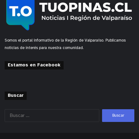
relación con los riesgos de mediano-largo plazo
para la salud pública, y sería necesario un estudio
en mayor profundidad del punto de vista
fisicoquímico, de dinámica hidrológica e
hidrogeológica, entre otros, para proveer un
Somos el portal informativo de la Región de Valparaíso. Publicamos
diagnóstico ambiental indiscutible”,
sentenció el
noticias de interés para nuestra comunidad.
director del HUB Ambiental UPLA.
Estamos en Facebook
ALTERACIONES CRÓNICAS
El gobernador regional de Valparaíso, Rodrigo
Mundaca,
se refirió a los resultados de este
Buscar
segundo informe, y espera que las nuevas
autoridades ambientales den solución al problema.
“La verdad es que la presencia de arsénico se
señaló en el informe anterior que, si bien es cierto