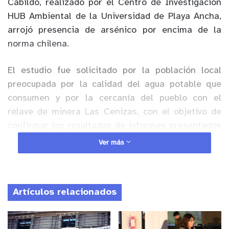
Cabildo, realizado por el Centro de Investigación
HUB Ambiental de la Universidad de Playa Ancha,
arrojó presencia de arsénico por encima de la
norma chilena.
El estudio fue solicitado por la población local
preocupada por la calidad del agua potable que
consumen y por la cercanía del pueblo con el
relave de minera Las Cenizas, con el objetivo de
confirmar los resultados de informes presentados
a principios de enero por el laboratorio SILOB, la
Ver más
Seremi de Salud y el HUB Ambiental UPLA, que
evidenciaron niveles preocupantes de arsénico en
el agua potable del pozo de abastecimiento del
Artículos relacionados
Agua Potable Rural (APR) de la localidad.
Anuncio Patrocinado