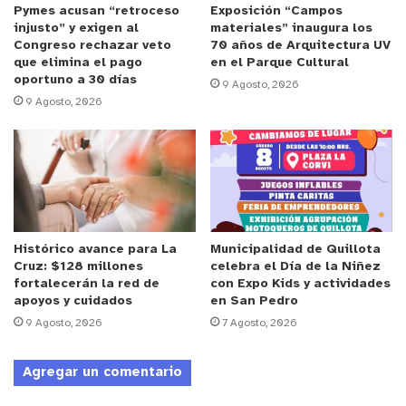
desprotegidos ante la delincuencia, por lo que
Pymes acusan “retroceso
Exposición “Campos
injusto” y exigen al
materiales” inaugura los
quiero pedirle al gobierno que impulse los
Congreso rechazar veto
70 años de Arquitectura UV
proyectos contenidos en el plan y agenda
que elimina el pago
en el Parque Cultural
oportuno a 30 días
legislativa que nos presentó la ministra Siches,
9 Agosto, 2026
9 Agosto, 2026
porque sin duda habrá disposición a avanzar y
tendrá un respaldo transversal”.
En la misma línea, el senador Francisco Chahuán
solicitó al gobierno que dé urgencia el proyecto
que establece el Estatuto de protección de
Histórico avance para La
Municipalidad de Quillota
policías, precisando que “ingresó al Congreso en
Cruz: $128 millones
celebra el Día de la Niñez
diciembre del 2019 y califica como agravante
fortalecerán la red de
con Expo Kids y actividades
apoyos y cuidados
en San Pedro
cometer los delitos de lesiones y homicidios a
9 Agosto, 2026
7 Agosto, 2026
carabineros, PDI o gendarmes haciendo uso de
capuchas o en grupos organizados y eleva las
Agregar un comentario
condenas para los delitos de homicidio, castración,
mutilación o lesiones graves contra funcionarios