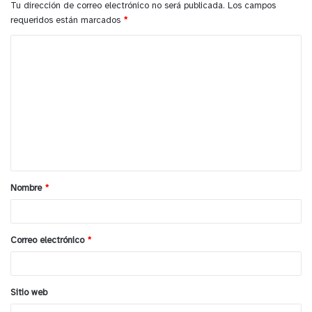
Tu dirección de correo electrónico no será publicada.
Los campos
policiales.”
requeridos están marcados
*
C
y tú, ¿qué opinas?
o
m
e
n
t
a
Nombre
*
r
i
o
Correo electrónico
*
*
Sitio web