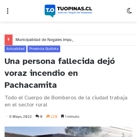
Municipalidad de Nogales impulsa inversión de más de $125 millones para mejorar el sector El Polígono
Actualidad
Provincia Quillota
Una persona fallecida dejó
voraz incendio en
Pachacamita
Todo el Cuerpo de Bomberos de la ciudad trabaja
en el sector rural
6 Mayo, 2022
0
220
1 minuto