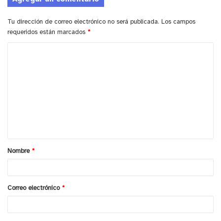
Tu dirección de correo electrónico no será publicada.
Los campos
requeridos están marcados
*
C
o
m
e
n
t
a
Nombre
*
r
i
o
Correo electrónico
*
*