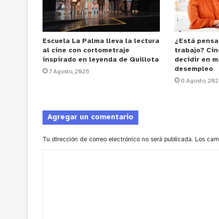
Escuela La Palma lleva la lectura
¿Está pensa
al cine con cortometraje
trabajo? Cin
inspirado en leyenda de Quillota
decidir en m
desempleo
7 Agosto, 2026
6 Agosto, 20
Agregar un comentario
Tu dirección de correo electrónico no será publicada.
Los cam
C
o
m
e
n