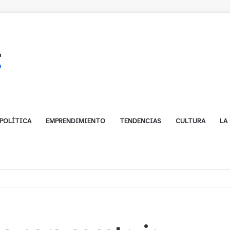
POLÍTICA
EMPRENDIMIENTO
TENDENCIAS
CULTURA
LA
biarse de trabajo? Cinco claves para decidir en medio del alto desempleo