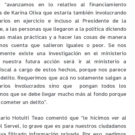
 “avanzamos en lo relativo al financiamiento
a de Karina Oliva que estaría también involucrando
rios en ejercicio e incluso al Presidente de la
, a las personas que llegaron a la política diciendo
las malas prácticas y a hacer las cosas de manera
amos cuenta que salieron iguales o peor. Se nos
mente existe una investigación en el ministerio
o nuestra futura acción será ir al ministerio a
fiscal a cargo de estos hechos, porque nos parece
e delito. Requerimos que acá no solamente salgan a
arios involucrados sino que
pongan todos los
mos que se debe llegar mucho más al fondo porque
 cometer un delito”.
tario Hotuiti Teao comentó que “le hicimos ver al
el Servel, lo grave que es para nuestros ciudadanos
ya filtrado información privada. Por eso, pedimos