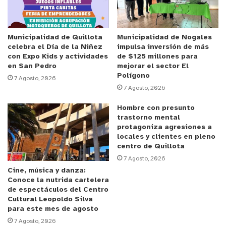
para la fabricación de posavasos.
Según datos de IMEKO, el 70% de los cigarros
Municipalidad de Quillota
Municipalidad de Nogales
celebra el Día de la Niñez
impulsa inversión de más
consumidos diariamente en el mundo son
con Expo Kids y actividades
de $125 millones para
desechados, impactando negativamente en el
en San Pedro
mejorar el sector El
Polígono
medioambiente, por lo que este tipo de iniciativas
7 Agosto, 2026
7 Agosto, 2026
tiene un gran impacto no solo para el entorno, sino
que también para las personas. “Una sola colilla
Hombre con presunto
puede contaminar entre 8 y 50 litros de agua,
trastorno mental
protagoniza agresiones a
dada la gran cantidad de compuestos tóxicos y la
locales y clientes en pleno
alta composición de plástico no biodegradable,
centro de Quillota
que equivale al 80% de la colilla” comentó
7 Agosto, 2026
Cine, música y danza:
Jennifer Araya, co-fundadora de IMEKO.
Conoce la nutrida cartelera
de espectáculos del Centro
El encargado de Sostenibilidad y Territorio de
Cultural Leopoldo Silva
para este mes de agosto
Oxiquim, Américo Alvarado, señaló que esta
7 Agosto, 2026