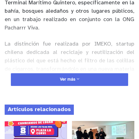
Terminal Marítimo Quintero, específicamente en la
bahía, bosques aledaños y otros lugares públicos,
en un trabajo realizado en conjunto con la ONG
Pacharrr Viva.
La distinción fue realizada por IMEKO, startup
chilena dedicada al reciclaje y reutilización del
plástico del que está hecho el filtro de las colillas
de cigarros, transformándolo en una nueva materia
prima sustentable.
Ver más
Anuncio Patrocinado
En esta oportunidad, luego de la recolección, las
Artículos relacionados
colillas fueron sometidas a un proceso para
remover toda su toxicidad y recuperar el filtro, -
compuesto de un plástico no biodegradable
llamado acetato de celulosa- el cual fue utilizado