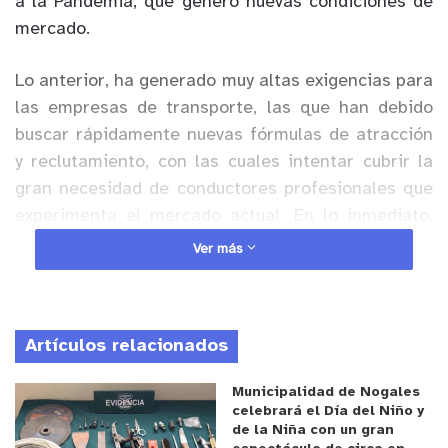
a la Pandemia, que generó nuevas condiciones de
mercado.
Lo anterior, ha generado muy altas exigencias para
las empresas de transporte, las que han debido
buscar rápidamente nuevas fórmulas de atracción
y reclutamiento, con las cuales intentar cubrir la
gran necesidad de conductores profesionales que
experimenta el mercado actual. En lo inmediato,
las empresas del rubro han debido hacer que sus
Ver más
sueldos sean más atractivos, al igual que los
viáticos diarios y, además, ampliar la oferta de
beneficios que ofrecen a sus conductores.
Artículos relacionados
Anuncio Patrocinado
Municipalidad de Nogales
“La pandemia llevó a que las personas y empresas
celebrará el Día del Niño y
de la Niña con un gran
prefirieran métodos de compra más seguros y con