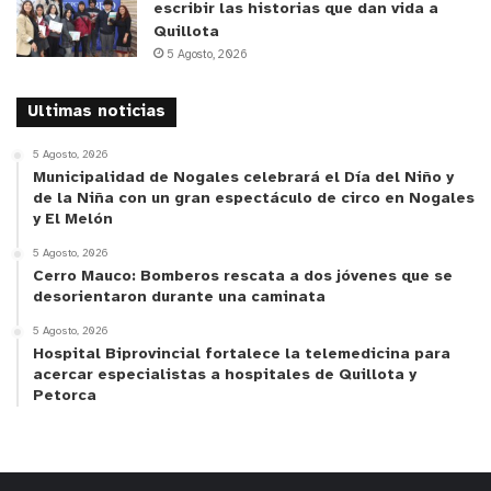
escribir las historias que dan vida a
Quillota
Los elegidos tendrán dos períodos de contrato con
5 Agosto, 2026
plazo fijo, para posteriormente pasar a indefinido.
“Nuestra empresa se distingue por valorar mucho a
Ultimas noticias
las personas, por lo que es habitual que los
5 Agosto, 2026
trabajadores permanezcan muchísimos años con
Municipalidad de Nogales celebrará el Día del Niño y
nosotros, apreciando mucho el clima laboral y la
de la Niña con un gran espectáculo de circo en Nogales
y El Melón
cercanía de tipo familiar que hemos logrado”,
comenta Quintanilla.
5 Agosto, 2026
Cerro Mauco: Bomberos rescata a dos jóvenes que se
desorientaron durante una caminata
Además, Andrés señala que “nuestra oferta de
5 Agosto, 2026
sueldo líquido real, varía según la faena, las rutas y
Hospital Biprovincial fortalece la telemedicina para
el desempeño del conductor, ya que no solo se
acercar especialistas a hospitales de Quillota y
Petorca
incentiva la productividad, sino que, además, el
respeto a las normas de seguridad, de los límites
de velocidad, el rendimiento, etc. Todo esto lleva a
que nuestros salarios para conductor profesional