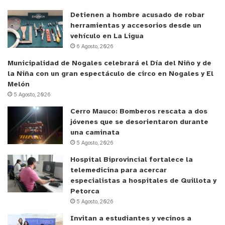
(MAN, Volvo, entre otros). Todo esto en el debido a
Detienen a hombre acusado de robar
la adjudicación de nuevas licitaciones.
herramientas y accesorios desde un
vehículo en La Ligua
Ofrece un pago líquido cercano 1 millón 500 pesos
6 Agosto, 2026
mensual (sumando sueldo y viáticos), además de
Municipalidad de Nogales celebrará el Día del Niño y de
una serie de beneficios administrables a través del
la Niña con un gran espectáculo de circo en Nogales y El
Melón
sistema Talana, que la empresa adquirió para sus
5 Agosto, 2026
trabajadores especialmente con este objetivo.
Cerro Mauco: Bomberos rescata a dos
jóvenes que se desorientaron durante
Los postulantes deben ingresar a
una caminata
WWW.GRUPOARTISA.CL, declarando su
5 Agosto, 2026
experiencia; tener licencia clase A5; con una hoja
Hospital Biprovincial fortalece la
de vida del conductor con buenos antecedentes y
telemedicina para acercar
salud apta para desempeñar el cargo (se aplican
especialistas a hospitales de Quillota y
Petorca
exámenes médicos previos al contrato); además de
5 Agosto, 2026
adecuarse a distintos sistemas de jornada y turnos
Invitan a estudiantes y vecinos a
de trabajo, que permite la ley laboral.