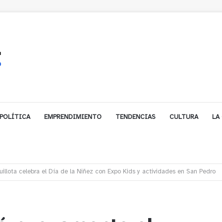
POLÍTICA
EMPRENDIMIENTO
TENDENCIAS
CULTURA
LA
gales impulsa inversión de más de $125 millones para mejorar el sector El P