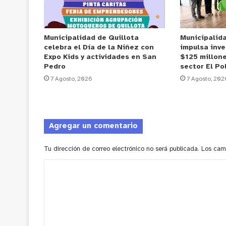
Municipalidad de Quillota
Municipalid
celebra el Día de la Niñez con
impulsa inve
Expo Kids y actividades en San
$125 millone
Pedro
sector El Po
7 Agosto, 2026
7 Agosto, 202
Agregar un comentario
Tu dirección de correo electrónico no será publicada.
Los cam
C
o
m
e