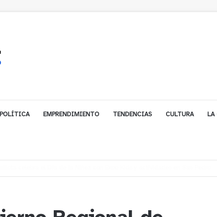
POLÍTICA
EMPRENDIMIENTO
TENDENCIAS
CULTURA
LA
gales impulsa inversión de más de $125 millones para mejorar el sector El P