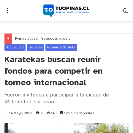
Pymes acusan “retroceso injusto” y exigen al Congreso rechazar veto que elimina el pago oportuno a 30 días
Actualidad
Deportes
Provincia Quillota
Karatekas buscan reunir
fondos para competir en
torneo internacional
Fueron invitados a participar a la ciudad de
Willemstad, Curazao
14 Mayo, 2022
0
143
1 minuto de lectura