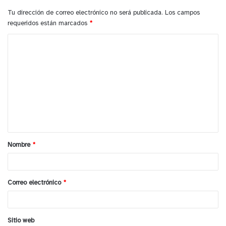
Tu dirección de correo electrónico no será publicada.
Los campos
requeridos están marcados
*
C
o
m
e
n
t
a
Nombre
*
r
i
o
Correo electrónico
*
*
Sitio web