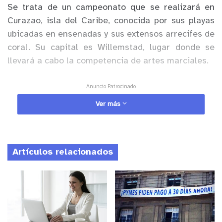
Se trata de un campeonato que se realizará en
Curazao, isla del Caribe, conocida por sus playas
ubicadas en ensenadas y sus extensos arrecifes de
coral. Su capital es Willemstad, lugar donde se
llevará a cabo la competencia de artes marciales.
Anuncio Patrocinado
De esta manera los apoderados y la academia de
Ver más
karate están realizando distintas actividades para
reunir fondos para gastos de estadía y pasajes
para la delegación que viajará.
Artículos relacionados
Por eso, están organizando un plato único y un
bingo en la cancha Jocelyn de Pocochay fijado
para el 11 de junio.
La invitación es a participar en estás actividades y