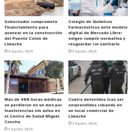
En el caso de la Influenza, se está vacunando a los
grupos de riesgo en el Gimnasio Luis Cruz
Gobernador compromete
Colegio de Químicos
financiamiento para
Farmacéuticos ante modelo
Martínez, Rotary Club, capilla San Marcos, CESFAM
avanzar en la construcción
digital de Mercado Libre:
Juan Bravo Vega y CESFAM Las Américas, además
del Puente Colón de
exigen cumplir normativa y
Limache
resguardar rol sanitario
del recorrido que se está realizando por todos los
6 Agosto, 2026
5 Agosto, 2026
colegios de la comuna para vacunar a menores.
Sumado a ello, también está el Vacunatorio Móvil
de Seremi de Salud, que se mantiene instalado en
calle Prat con Santiago hasta el día viernes 20 de
mayo, donde se están aplicando todas las dosis
Más de 400 horas médicas
Cuatro detenidos tras ser
contra el COVID-19 y también la vacuna contra la
se perdieron en un mes por
sorprendidos robando en
Influenza, de 9:00 a 17:00 horas.
inasistencias sin aviso en
un local comercial de
el Centro de Salud Miguel
Limache
Concha
El director de Salud de la Corporación Municipal de
3 Agosto, 2026
5 Agosto, 2026
Villa Alemana, Alejandro Larraguibel, hizo un