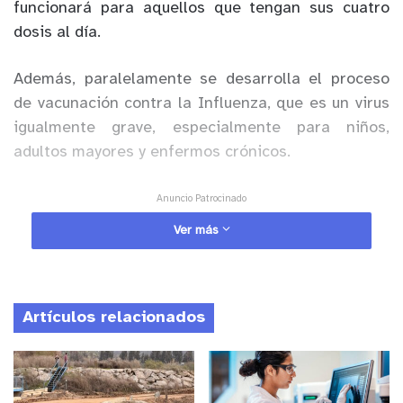
funcionará para aquellos que tengan sus cuatro
dosis al día.
Además, paralelamente se desarrolla el proceso
de vacunación contra la Influenza, que es un virus
igualmente grave, especialmente para niños,
adultos mayores y enfermos crónicos.
Anuncio Patrocinado
En Villa Alemana la Corporación Municipal cuenta
Ver más
con cuatro centros de vacunación para COVID-19.
El más grande es el del Gimnasio Luis Cruz
Martínez, donde se están aplicando primera,
Artículos relacionados
segunda, tercera y cuarta dosis. También está el
Rotary Club, la parroquia La Asunción y la capilla
San Marcos, donde se está aplicando tercera dosis
(mayores de 18 años) y cuarta dosis.