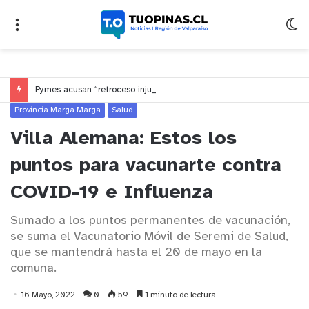
Pymes acusan “retroceso injusto” y exigen al Congreso rechazar veto que elimina el pago oportuno a 30 días
Provincia Marga Marga
Salud
Villa Alemana: Estos los
puntos para vacunarte contra
COVID-19 e Influenza
Sumado a los puntos permanentes de vacunación,
se suma el Vacunatorio Móvil de Seremi de Salud,
que se mantendrá hasta el 20 de mayo en la
comuna.
16 Mayo, 2022
0
59
1 minuto de lectura