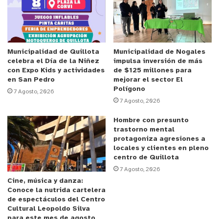
Superintendencia de Servicios Sanitarios,
“establece las normas de emisión para la
regulación de contaminantes asociados a las
descargas de residuos líquidos”.
Municipalidad de Quillota
Municipalidad de Nogales
celebra el Día de la Niñez
impulsa inversión de más
con Expo Kids y actividades
de $125 millones para
Anuncio Patrocinado
en San Pedro
mejorar el sector El
Polígono
Ramiro Vargas, director jurídico de la
7 Agosto, 2026
7 Agosto, 2026
Municipalidad de Villa Alemana, indicó por su parte
que “oficiamos, porque la Superintendencia es la
Hombre con presunto
trastorno mental
encargada de supervisar a las empresas sanitarias
protagoniza agresiones a
que, en este caso, a nivel regional o en la provincia
locales y clientes en pleno
de Marga Marga, es ESVAL. Y al ser ellos los
centro de Quillota
7 Agosto, 2026
llamados a supervisar, son el ente que tienen a
Cine, música y danza:
cargo los tratamientos y los estudios de limpieza y
Conoce la nutrida cartelera
calidad del agua. Nosotros como ente público
de espectáculos del Centro
Cultural Leopoldo Silva
tenemos, dentro de los fines de la municipalidad,
para este mes de agosto