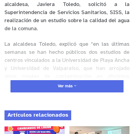
alcaldesa, Javiera Toledo, solicitó a la
Superintendencia de Servicios Sanitarios, SISS, la
realización de un estudio sobre la calidad del agua
de la comuna.
La alcaldesa Toledo, explicó que “en las últimas
semanas se han hecho públicos dos estudios de
centros vinculados a la Universidad de Playa Ancha
y Universidad de Valparaíso, que han arrojado
altos niveles de contaminación en distintos
lugares de la región, lo que ha preocupado a las
Ver más
vecinas y vecinos de la comuna. A raíz de lo
anterior oficiamos a la SISS para que, mediante un
estudio, señale si el agua que se consume en esta
Artículos relacionados
comuna cumple con los estándares que establece
el Decreto Supremo, DS, 90”, decreto que, según
se detalla en el oficio enviado a la