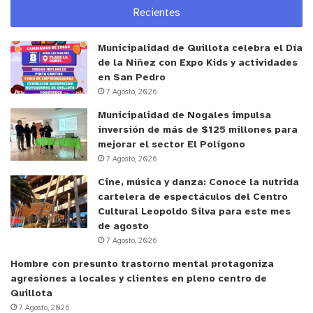
Recientes
comunas de Valparaíso, Quilpué, Viña del Mar y
Concón que reveló que el agua potable se
Municipalidad de Quillota celebra el Día
encontraría con índices de ácido cianúrico y cloro.
de la Niñez con Expo Kids y actividades
en San Pedro
y tú, ¿qué opinas?
7 Agosto, 2026
Municipalidad de Nogales impulsa
inversión de más de $125 millones para
mejorar el sector El Polígono
7 Agosto, 2026
Cine, música y danza: Conoce la nutrida
cartelera de espectáculos del Centro
Cultural Leopoldo Silva para este mes
de agosto
7 Agosto, 2026
Hombre con presunto trastorno mental protagoniza
agresiones a locales y clientes en pleno centro de
Quillota
7 Agosto, 2026