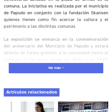
comuna. La iniciativa es realizada por el municipio
de Papudo en conjunto con la fundación Skansen
quienes tienen como fin acercar la cultura y el
patrimonio a las distintas comunas
La exposición se enmarca en la conmemoración
del aniversario del Municipio de Papudo y estará
abierta de forma gratuita a la comunidad hasta el
domingo 22 de mayo, desde las 10:00 a las 17:00
horas. Iniciativa que reúne pinturas de destacados
Ver más
artistas nacionales como Juan Calderón, Omar
Vera, Roberto León, Carlos Jaramillo y Francisco
Valdés, además, presenta obras inspiradas en la
Artículos relacionados
comuna de Papudo, como las ruinas de Pullally, el
Chalet Recart, la antigua estación de tren, entre
otras.