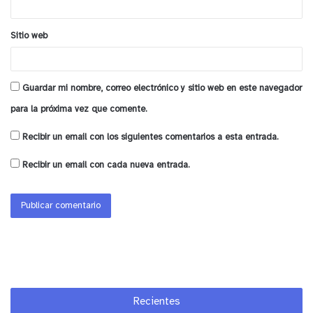
la alcaldesa de Papudo, Claudia Adasme.
y tú, ¿qué opinas?
Sitio web
Guardar mi nombre, correo electrónico y sitio web en este navegador
para la próxima vez que comente.
Recibir un email con los siguientes comentarios a esta entrada.
Recibir un email con cada nueva entrada.
Recientes