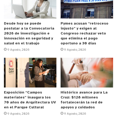
Anuncio Patrocinado
Al respecto, la alcaldesa de Papudo, Claudia
Adasme Donoso señaló que “Queremos abrir
Desde hoy se puede
Pymes acusan “retroceso
postular a la Convocatoria
injusto” y exigen al
nuevos espacios a la cultura, y es así como, en el
2026 de investigación e
Congreso rechazar veto
contexto de la conmemoración de los 95 años de
innovación en seguridad y
que elimina el pago
salud en el trabajo
oportuno a 30 días
la Municipalidad de Papudo, hemos querido realizar
9 Agosto, 2026
9 Agosto, 2026
en conjunto con la fundación Skansen, una
exposición conmemorativa de este aniversario.
Durante toda la semana va a estar abierta en el
salón consistorial esta exposición para los vecinos
y vecinas que quieran ir a visitarla, queremos
acercar el arte y la cultura a nuestros vecinos, por
Exposición “Campos
Histórico avance para La
lo cual extendemos esta invitación a cada uno de
materiales” inaugura los
Cruz: $128 millones
ellos para que no se pierda esta linda exposición”.
70 años de Arquitectura UV
fortalecerán la red de
en el Parque Cultural
apoyos y cuidados
9 Agosto, 2026
9 Agosto, 2026
Por su parte, la presidenta de la Fundación