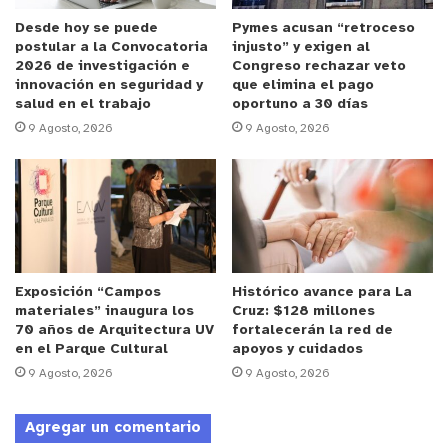
Desde hoy se puede
Pymes acusan “retroceso
postular a la Convocatoria
injusto” y exigen al
2026 de investigación e
Congreso rechazar veto
innovación en seguridad y
que elimina el pago
salud en el trabajo
oportuno a 30 días
9 Agosto, 2026
9 Agosto, 2026
Exposición “Campos
Histórico avance para La
materiales” inaugura los
Cruz: $128 millones
70 años de Arquitectura UV
fortalecerán la red de
en el Parque Cultural
apoyos y cuidados
y tú, ¿qué opinas?
9 Agosto, 2026
9 Agosto, 2026
Agregar un comentario