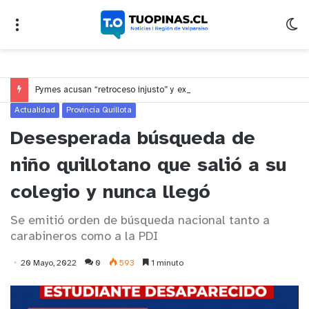
Pymes acusan “retroceso injusto” y exigen al Congreso rechazar veto que elimina el pago oportuno a 30 días
Actualidad
Provincia Quillota
Desesperada búsqueda de
niño quillotano que salió a su
colegio y nunca llegó
Se emitió orden de búsqueda nacional tanto a
carabineros como a la PDI
20 Mayo, 2022
0
593
1 minuto