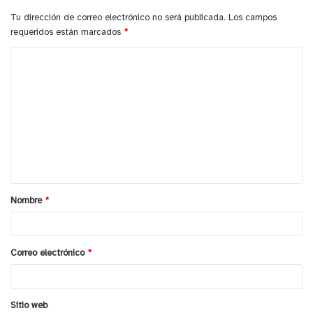
Tu dirección de correo electrónico no será publicada.
Los campos
requeridos están marcados
*
C
o
m
e
n
t
a
Nombre
*
r
i
o
Correo electrónico
*
*
Sitio web