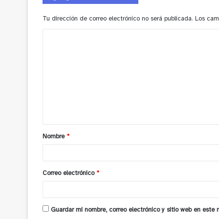
Tu dirección de correo electrónico no será publicada.
Los cam
C
o
m
e
n
t
a
Nombre
*
r
i
o
Correo electrónico
*
*
Guardar mi nombre, correo electrónico y sitio web en este