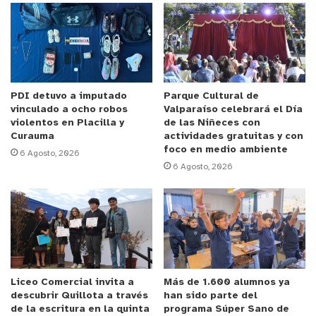
Unidad de Admisión, informó de los plazos de las
postulaciones, así como de los requisitos.
“Hasta el 29 de julio podrán postular los
interesados en participar en los Propedéuticos de
Pedagogía, Artes Gráficas y de Carreras
PDI detuvo a imputado
Parque Cultural de
vinculado a ocho robos
Valparaíso celebrará el Día
Disciplinares. Mientras que, hasta el 30
violentos en Placilla y
de las Niñeces con
septiembre estará abierta la postulación al
Curauma
actividades gratuitas y con
foco en medio ambiente
Propedéutico de Teatro y hasta el 30 de octubre la
6 Agosto, 2026
6 Agosto, 2026
del Programa de Acceso a Carreras de Ingeniería.
Los interesados deben estar en cuarto año medio
o ser egresados, y contar con un promedio
proyectado de enseñanza media igual o superior a
5,0. De manera específica, para el Propedéutico de
Pedagogía solo podrán participar quienes cumplan
Liceo Comercial invita a
Más de 1.600 alumnos ya
con el promedio antes mencionado y estén,
descubrir Quillota a través
han sido parte del
actualmente, en cuarto medio”,
afirmó la
de la escritura en la quinta
programa Súper Sano de