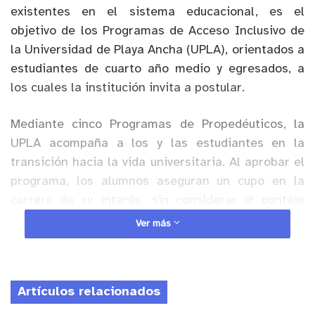
existentes en el sistema educacional, es el
objetivo de los Programas de Acceso Inclusivo de
la Universidad de Playa Ancha (UPLA), orientados a
estudiantes de cuarto año medio y egresados, a
los cuales la institución invita a postular.
Mediante cinco Programas de Propedéuticos, la
UPLA acompaña a los y las estudiantes en la
transición hacia la vida universitaria. Al aprobar el
programa, los alumnos aseguran un cupo en la
carrera de su interés, sin considerar el puntaje
obtenido en las pruebas de selección PDT o PAES.
Ver más
Anuncio Patrocinado
Macarena Sanders Frioli, coordinadora de los
Artículos relacionados
Programas de Acceso Inclusivo dependientes de la