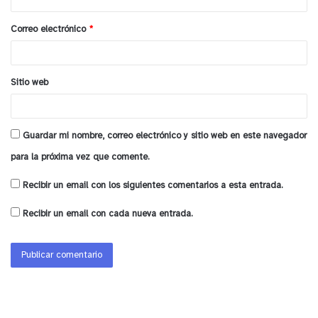
i
FECHAS DE INICIO
o
Correo electrónico
*
*
– 29 de julio:
Propedéuticos de Pedagogía, Artes
Gráficas y de Carreras Disciplinares.
Sitio web
– 30 de septiembre:
Propedéutico de Teatro.
Guardar mi nombre, correo electrónico y sitio web en este navegador
– Julio / septiembre/ noviembre:
Programa de
para la próxima vez que comente.
Acceso a Carreras de Ingeniería.
Recibir un email con los siguientes comentarios a esta entrada.
y tú, ¿qué opinas?
Recibir un email con cada nueva entrada.