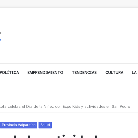
POLÍTICA
EMPRENDIMIENTO
TENDENCIAS
CULTURA
LA
les impulsa inversión de más de $125 millones para mejorar el sector El Pol
Provincia Valparaíso
Salud