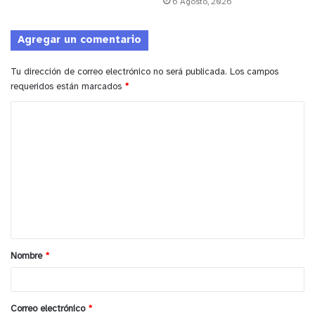
6 Agosto, 2026
Agregar un comentario
Tu dirección de correo electrónico no será publicada.
Los campos
requeridos están marcados
*
C
o
m
e
n
t
a
Nombre
*
r
i
o
Correo electrónico
*