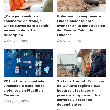
fundamental, por lo que todos los hechos ligados a
droga pueden ser alertados al Fono 135 de manera
anónima.
¿Está pensando en
Gobernador compromete
cambiarse de trabajo?
financiamiento para
Cinco claves para decidir
avanzar en la construcción
en medio del alto
del Puente Colón de
desempleo
Limache
6 Agosto, 2026
6 Agosto, 2026
PDI detuvo a imputado
Sistema frontal: Provincia
vinculado a ocho robos
de Quillota registra 833
violentos en Placilla y
hogares afectados y
Curauma
prioriza apoyo a adultos
mayores y personas
6 Agosto, 2026
dependientes