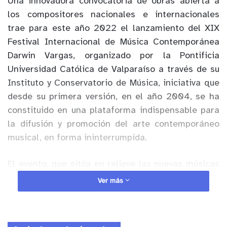
Una innovadora convocatoria de obras abierta a
los compositores nacionales e internacionales
trae para este año 2022 el lanzamiento del XIX
Festival Internacional de Música Contemporánea
Darwin Vargas, organizado por la Pontificia
Universidad Católica de Valparaíso a través de su
Instituto y Conservatorio de Música, iniciativa que
desde su primera versión, en el año 2004, se ha
constituido en una plataforma indispensable para
la difusión y promoción del arte contemporáneo
musical, en forma ininterrumpida.
El evento, que sitúa en relieve las nuevas músicas
de la escena regional, nacional e internacional, se
Ver más
desarrollará entre el martes 11 y el sábado 15 de
octubre del presente, con conciertos, conferencias,
masterclass y ensayos abiertos, entre otras