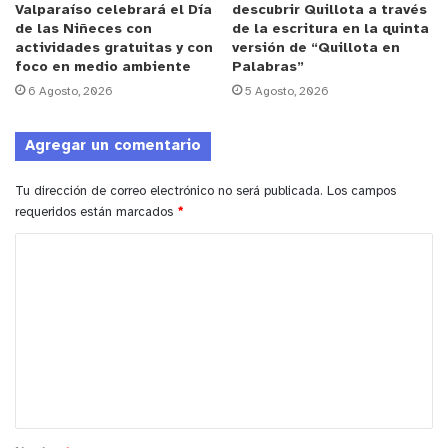
Valparaíso celebrará el Día
descubrir Quillota a través
convocatoria abierta, nacional e internacional,
de las Niñeces con
de la escritura en la quinta
para que los compositores envíen sus obras, las
actividades gratuitas y con
versión de “Quillota en
foco en medio ambiente
Palabras”
cuales serán interpretadas por destacados
6 Agosto, 2026
5 Agosto, 2026
músicos y agrupaciones residentes en el festival,
tales como la Orquesta Clásica PUCV, Orquesta
Agregar un comentario
Marga Marga, Orquesta Andina PUCV, Ensamble
F(r)actura, Grupo Percusión Valparaíso y Trío
Tu dirección de correo electrónico no será publicada.
Los campos
Pléyades, entre otros.
requeridos están marcados
*
C
Para participar y obtener mayor información, se
o
debe ingresar al siguiente link de postulación:
m
https://docs.google.com/forms/d/e/1FAIpQLSfhlWD
e
eG26R2Gl4R1Gy1Q-vw_-
n
jrOjq7XRipELF7jiE4xRhfg/viewform
t
ACTIVIDADES
a