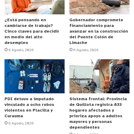
Prefectura Aconcagua.
Anuncio Patrocinado
¿Está pensando en
Gobernador compromete
cambiarse de trabajo?
financiamiento para
Producto de esta diligencia exitosa se logró sacar
Cinco claves para decidir
avanzar en la construcción
de circulación droga que iba a ser distribuida en
en medio del alto
del Puente Colón de
desempleo
Limache
distintos puntos del país, cuya cantidad se traduce
6 Agosto, 2026
6 Agosto, 2026
en 160 mil dosis avaluadas en un monto cercano a
los $800 millones.
“Carabineros realiza un trabajo constante para
controlar que las distintas sustancias lleguen a un
destino final en las poblaciones en las distintas
PDI detuvo a imputado
Sistema frontal: Provincia
ciudades de nuestro país. Esto se suma a una
vinculado a ocho robos
de Quillota registra 833
importante labor de la semana pasada donde hubo
violentos en Placilla y
hogares afectados y
Curauma
prioriza apoyo a adultos
una incautación importante de 100 kilos de droga.
mayores y personas
6 Agosto, 2026
Es un trabajo silencioso, pero que va rindiendo
dependientes
frutos. A la fecha llevamos incautados más de 500