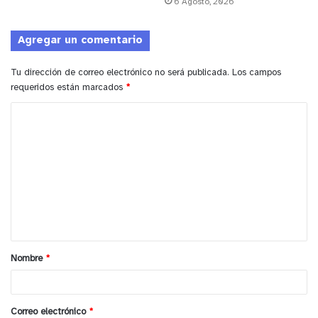
6 Agosto, 2026
kilos de droga en la Prefectura Aconcagua”,
concluyó el Oficial.
Agregar un comentario
Ambos imputados pasaron a control de detención
Tu dirección de correo electrónico no será publicada.
Los campos
requeridos están marcados
*
la jornada de ayer en el Tribunal de Garantía
correspondiente.
C
o
m
e
y tú, ¿qué opinas?
n
t
a
Nombre
*
r
i
o
Correo electrónico
*