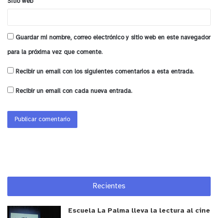
Sitio web
dólares. Hoy gracias a esta inyección de recursos
el fondo se incrementó en 10 veces.
Guardar mi nombre, correo electrónico y sitio web en este navegador
El precio mínimo identificado hoy en la Región
para la próxima vez que comente.
Metropolitana es de $984 el litro. Las comunas
donde se encuentran los precios más bajos están
Recibir un email con los siguientes comentarios a esta entrada.
en Conchalí, Puente Alto y Ñuñoa.
Recibir un email con cada nueva entrada.
En www.parafinaenlinea.cl se pueden encontrar los
precios del kerosene de todas las estaciones del
país.
y tú, ¿qué opinas?
Recientes
Escuela La Palma lleva la lectura al cine