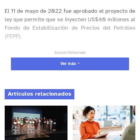
El 11 de mayo de 2022 fue aprobado el proyecto de
ley que permite que se inyecten US$40 millones al
Fondo de Estabilización de Precios del Petróleo
(FEPP).
Anuncio Patrocinado
Este incremento de recursos permite la reducción
Ver más
del precio de la parafina a $1.000 pesos
aproximadamente, lo que se mantendrá estable a
lo largo del invierno, siendo una gran ayuda a las
Artículos relacionados
familias chilenas.
“El precio de la parafina baja $332 pesos por litro
a partir de hoy. Esto significa que alcanzaremos un
precio promedio de $1.000 pesos por litro en la
Región Metropolitana y de $1.020 el litro de