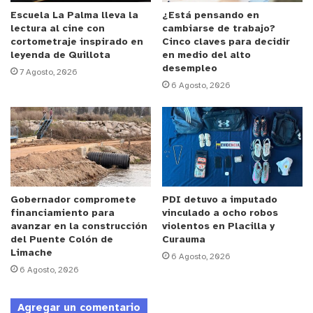
parafina a nivel nacional. Esto es un gran alivio
Escuela La Palma lleva la
¿Está pensando en
lectura al cine con
cambiarse de trabajo?
para el bolsillo de la gente”, destacó el ministro de
cortometraje inspirado en
Cinco claves para decidir
Energía Claudio Huepe.
leyenda de Quillota
en medio del alto
desempleo
7 Agosto, 2026
6 Agosto, 2026
Con esta nueva medida serán beneficiados
alrededor de un millón de hogares en el país,
especialmente en los meses de invierno, donde se
utiliza este combustible para calefacción.
De esta manera, se está cumpliendo con lo que se
anunció cuando se tramitó el proyecto de ley. Es
Gobernador compromete
PDI detuvo a imputado
financiamiento para
vinculado a ocho robos
importante recordar que este proyecto se tramitó
avanzar en la construcción
violentos en Placilla y
en 6 u 8 días en el Congreso.
del Puente Colón de
Curauma
Limache
6 Agosto, 2026
6 Agosto, 2026
El ministro de Hacienda, Mario Marcel por su parte
destacó el compromiso de calibrar el mecanismo
Agregar un comentario
para que el valor de la parafina se mantuviera en