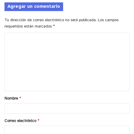
Urbano Ambrosio O’Higgins
de la ciudad de Los
Agregar un comentario
Andes (Santa Teresa 911, Los Andes) La entrada es
libre y gratuita.
Tu dirección de correo electrónico no será publicada.
Los campos
requeridos están marcados
*
y tú, ¿qué opinas?
C
o
m
e
n
t
a
Nombre
*
r
i
o
Correo electrónico
*
*