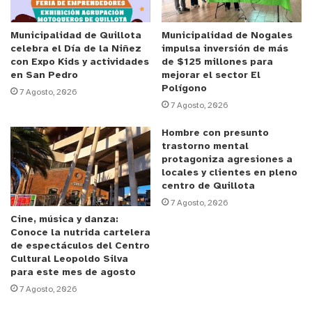
representación del Municipio. El jefe comunal se
mostró
satisfecho con que la Comuna pueda
Municipalidad de Quillota
Municipalidad de Nogales
celebra el Día de la Niñez
impulsa inversión de más
participar nuevamente en la FILAN
. Esto dijo el
con Expo Kids y actividades
de $125 millones para
Alcalde.
en San Pedro
mejorar el sector El
Polígono
7 Agosto, 2026
7 Agosto, 2026
El alcalde anfitrión, Manuel Rivera,
valoró la
participación de los nuestros en la FILAN
“que
Hombre con presunto
siempre ha estado presente”
, señaló. Asimismo,
trastorno mental
protagoniza agresiones a
tuvo palabras para destacar el esfuerzo que hace
locales y clientes en pleno
la Municipalidad de La Ligua para apoyar a los
centro de Quillota
emprendedores. Indicó que
“son momentos de
7 Agosto, 2026
Cine, música y danza:
reactivación”
, refiriéndose a la vuelta de la Feria
Conoce la nutrida cartelera
luego de 2 años de receso.
de espectáculos del Centro
Cultural Leopoldo Silva
para este mes de agosto
La FILAN 2022 se está desarrollando entre el
7 Agosto, 2026
jueves 26 y el domingo 29 de mayo, en el
Parque