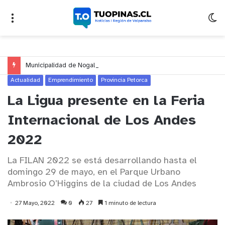
Municipalidad de Nogales impulsa inversión de más de $125 millones para mejorar el sector El Polígono
Actualidad
Emprendimiento
Provincia Petorca
La Ligua presente en la Feria
Internacional de Los Andes
2022
La FILAN 2022 se está desarrollando hasta el
domingo 29 de mayo, en el Parque Urbano
Ambrosio O’Higgins de la ciudad de Los Andes
27 Mayo, 2022
0
27
1 minuto de lectura