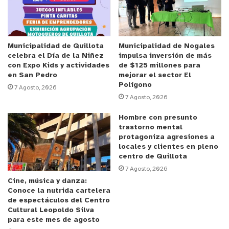
El Gobernador Regional, Rodrigo Mundaca destacó
la importancia de esta mesa intersectorial; trabajo
que se ha impulsado desde el Gobierno Regional, a
través de la División de Desarrollo Social y
Municipalidad de Quillota
Municipalidad de Nogales
Humano, señalando que “esta iniciativa coloca en
celebra el Día de la Niñez
impulsa inversión de más
con Expo Kids y actividades
de $125 millones para
la centralidad nuestra política pública de terminar
en San Pedro
mejorar el sector El
con la invisibilización de prácticas laborales
Polígono
7 Agosto, 2026
lideradas por mujeres. La pesca artesanal juega un
7 Agosto, 2026
rol fundamental en la región de Valparaíso, forma
Hombre con presunto
parte del identitario cultural, territorial, de las
trastorno mental
protagoniza agresiones a
políticas de fomento productivo, genera empleo y
locales y clientes en pleno
juega un rol importante en la preservación de la
centro de Quillota
soberanía alimentaria. Hemos querido restituir una
7 Agosto, 2026
gotita de dignidad para aquellas mujeres que hoy
Cine, música y danza:
Conoce la nutrida cartelera
día desarrollan una labor tan esencial y tan
de espectáculos del Centro
importante. Nosotros cumplimos también nuestro
Cultural Leopoldo Silva
para este mes de agosto
mandato de tener un Gobierno Regional