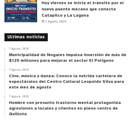
de la pesca con el hombre. Para nosotras es
Hoy viernes se inicia el tránsito por el
nuevo puente mecano que conecta
estupendo, estamos contentas, montones de
Catapilco y La Laguna
mujeres que llegaron hoy día y eso me encantó; y
7 Agosto, 2026
demostrar que nosotras también trabajamos,
también nos mojamos los pies, que también
Ultimas noticias
hacemos cosas descolamos, desconchamos y un
7 Agosto, 2026
montón de actividades que están relacionadas a la
Municipalidad de Nogales impulsa inversión de más de
pesca artesanal”.
$125 millones para mejorar el sector El Polígono
7 Agosto, 2026
Esta mesa es un trabajo prioritario para la
Cine, música y danza: Conoce la nutrida cartelera de
espectáculos del Centro Cultural Leopoldo Silva para
igualdad de derechos, impulsando el desarrollo de
este mes de agosto
políticas sociales con pertinencia territorial.
7 Agosto, 2026
Hombre con presunto trastorno mental protagoniza
“Partimos el trabajo desde que impulsamos la ley
agresiones a locales y clientes en pleno centro de
de equidad de género, aquí con las mujeres
Quillota
particularmente de Caleta Portales, ellas tenían
muchas esperanzas de que esta ley se pudiera