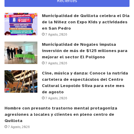
Recientes
La iniciativa, que nace a raíz de la incorporación
Municipalidad de Quillota celebra el Día
de la ley de cuota de género en la pesca artesanal,
de la Niñez con Expo Kids y actividades
se trabajará en base a tres ámbitos de acción;
en San Pedro
dignidad laboral, organización y liderazgo.
7 Agosto, 2026
También se pondrá relevancia las necesidades de
Municipalidad de Nogales impulsa
las organizaciones que surjan desde las
inversión de más de $125 millones para
representantes de las 31 caletas de la región que
mejorar el sector El Polígono
7 Agosto, 2026
participarán, que incluye a mujeres de territorios
insulares.
Cine, música y danza: Conoce la nutrida
cartelera de espectáculos del Centro
Cultural Leopoldo Silva para este mes
Para Maritza Jofré, presidenta de la Agrupación de
de agosto
Pescadores de Caleta Sudamericana de
7 Agosto, 2026
Valparaíso, indicó que esta mesa “es fundamental;
Hombre con presunto trastorno mental protagoniza
este es un gran paso que se dio en la región de
agresiones a locales y clientes en pleno centro de
poder visibilizar a la mujer en la pesca artesanal
Quillota
7 Agosto, 2026
porque la mujer trabaja antes, durante y después