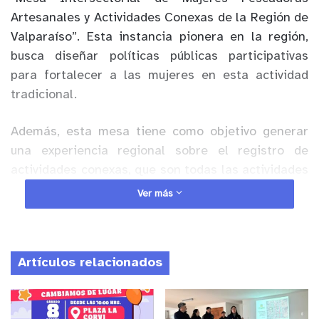
Artesanales y Actividades Conexas de la Región de
Valparaíso”. Esta instancia pionera en la región,
busca diseñar políticas públicas participativas
para fortalecer a las mujeres en esta actividad
tradicional.
Además, esta mesa tiene como objetivo generar
una experiencia regional sobre el registro de
actividades conexas, que son todas las actividades
relacionadas con la pesca artesanal que se
Ver más
realizan en tierra y que no están reguladas por el
registro pesquero; que en su mayoría son
realizadas por mujeres.
Artículos relacionados
Anuncio Patrocinado