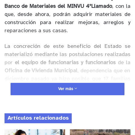
Banco de Materiales del MINVU 4°Llamado
, con la
que, desde ahora, podrán adquirir materiales de
construcción para realizar mejoras, arreglos y
reparaciones a sus casas.
La concreción de este beneficio del Estado se
materializó mediante las postulaciones realizadas
por
el equipo de funcionarias y funcionarios
de la
Oficina de Vivienda Municipal
, dependencia que en
diciembre pasado ya hizo posible que 17 familias
obtuvieran recursos para este efecto.
Ver más
Anuncio Patrocinado
La ceremonia de entrega de subsidios de la
Artículos relacionados
Tarjeta de Banco de Materiales fue
presidida por
el alcalde Patricio Pallares Valenzuela
,