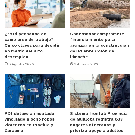
acompañado por los concejales
Mauricio Díaz
Cancino
y
Juan Yáñez Peña
.
El Jefe comunal entregó un afectuoso saludo a las
familias beneficiadas y destacó el trabajo de la
¿Está pensando en
Gobernador compromete
cambiarse de trabajo?
financiamiento para
Oficina de Vivienda Municipal. Aseguró que el
Cinco claves para decidir
avanzar en la construcción
horizonte de su administración es
“entregar
en medio del alto
del Puente Colón de
desempleo
Limache
herramientas y apoyos a nuestra gente”.
6 Agosto, 2026
6 Agosto, 2026
Este beneficio permitirá a las familias
beneficiadas comprar materiales de construcción
para mejorar sus viviendas, en cualquiera de las
ferreterías en convenio con el MINVU, en el plazo
de un año y hasta en cuatro ocasiones.
María
PDI detuvo a imputado
Sistema frontal: Provincia
Bustamante
, residente de Longotoma, valoró el
vinculado a ocho robos
de Quillota registra 833
trabajo del equipo municipal y la importancia que
violentos en Placilla y
hogares afectados y
tiene para los vecinos.
Curauma
prioriza apoyo a adultos