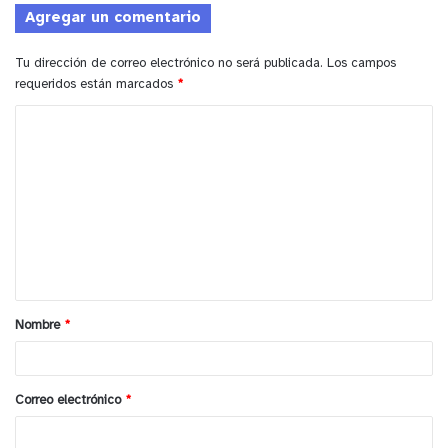
Agregar un comentario
Tu dirección de correo electrónico no será publicada.
Los campos
requeridos están marcados
*
C
o
m
e
n
t
a
Nombre
*
r
i
o
Correo electrónico
*
*