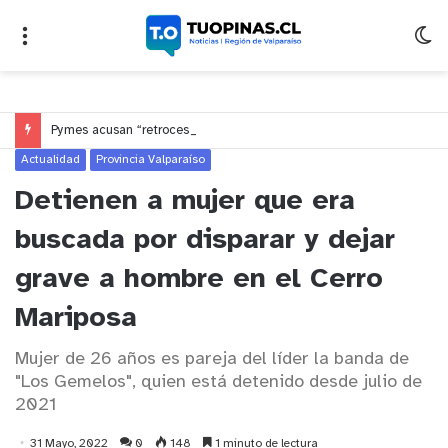
Pymes acusan “retroceso injusto” y exigen al Congreso rechazar veto que elimina el pago oportuno a 30 días
Actualidad
Provincia Valparaíso
Detienen a mujer que era
buscada por disparar y dejar
grave a hombre en el Cerro
Mariposa
Mujer de 26 años es pareja del líder la banda de
"Los Gemelos", quien está detenido desde julio de
2021
31 Mayo, 2022
0
148
1 minuto de lectura