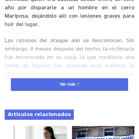
año por dispararle a un hombre en el cerro
Mariposa, dejándolo allí con lesiones graves para
huir del lugar.
Las razones del ataque aún se desconocen. Sin
embargo, 4 meses después del hecho, la victimaria
fue encontrada en su casa, la que mediante una
orden de ingreso fue allanada esta mañana. Al
momento de su aprehensión mantenía una pistola,
municiones, 315 envoltorios con marihuana, casi un
Ver más
kilo de la misma droga y dinero en efectivo.
Anuncio Patrocinado
Artículos relacionados
La detenida es pareja del líder de la banda de Los
Gemelos, quien se encuentra privado de libertad
desde julio de 2021 cuando fue encontrado