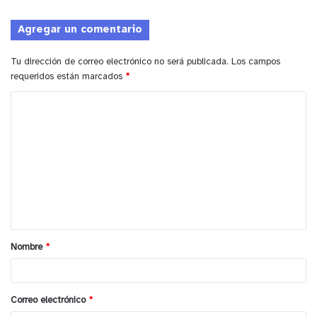
Agregar un comentario
Tu dirección de correo electrónico no será publicada.
Los campos
requeridos están marcados
*
C
o
m
e
n
t
a
Nombre
*
r
i
o
Correo electrónico
*
*