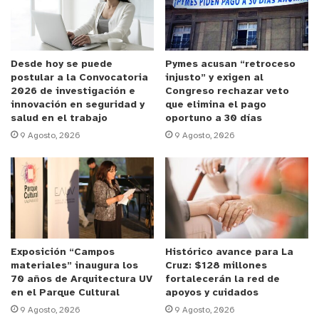
quebrantando una medida cautelar de arresto
domiciliario total y con una pistola en su poder.
La mujer mantiene antecedentes por robo con
Desde hoy se puede
Pymes acusan “retroceso
postular a la Convocatoria
injusto” y exigen al
violencia, hurto, entre otros delitos y conforme a lo
2026 de investigación e
Congreso rechazar veto
dispuesto por el fiscal de turno, S.E.R.D pasará a
innovación en seguridad y
que elimina el pago
salud en el trabajo
oportuno a 30 días
control de detención esta jornada por los delitos
9 Agosto, 2026
9 Agosto, 2026
de posesión y tenencia ilegal de arma de fuego.
Exposición “Campos
Histórico avance para La
materiales” inaugura los
Cruz: $128 millones
70 años de Arquitectura UV
fortalecerán la red de
en el Parque Cultural
apoyos y cuidados
9 Agosto, 2026
9 Agosto, 2026