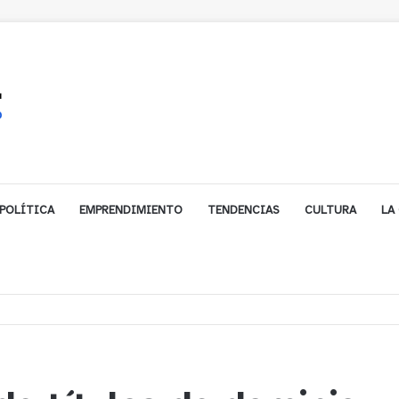
POLÍTICA
EMPRENDIMIENTO
TENDENCIAS
CULTURA
LA
gales impulsa inversión de más de $125 millones para mejorar el sector El P