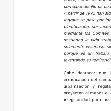
honor, como instituci
corresponde. No es cua
A partir de 1995 han si
ingrata: se pasa por in
planificación, por ince
mediante los Comités,
sostienen la vida, tra
solamente viviendas, s
porque es un trabajo 
levantando su territorio
”
Cabe destacar que la
erradicación del cam
urbanización y regul
proyecten al menos el
irregularidad, para ins