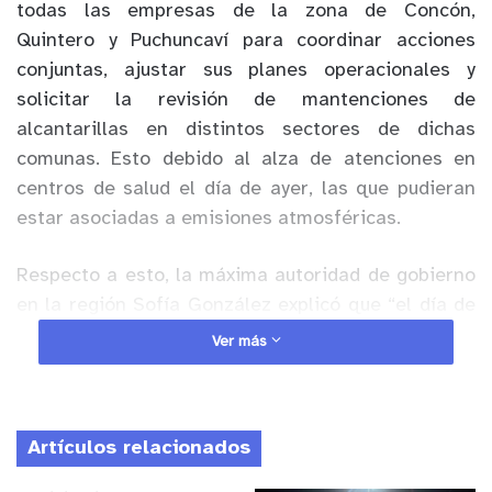
todas las empresas de la zona de Concón,
Quintero y Puchuncaví para coordinar acciones
conjuntas, ajustar sus planes operacionales y
solicitar la revisión de mantenciones de
alcantarillas en distintos sectores de dichas
comunas. Esto debido al alza de atenciones en
centros de salud el día de ayer, las que pudieran
estar asociadas a emisiones atmosféricas.
Respecto a esto, la máxima autoridad de gobierno
en la región Sofía González explicó que “el día de
ayer adoptamos todas las medidas que teníamos a
Ver más
nuestro alcance para poder cuidar la salud de los
niños, niñas, los jóvenes, vecinos y vecinas tanto
de Quintero como Puchuncaví. Convocamos
Artículos relacionados
durante la tarde al Comité para la Gestión del
Riesgo de Desastres COGRID donde pudimos