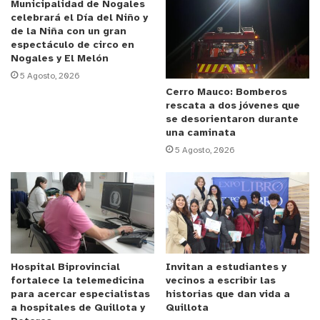
Municipalidad de Nogales
adoptar distintas medidas. Primero, poder declarar
celebrará el Día del Niño y
la Gestión de Episodio Crítico extendiéndolo por
de la Niña con un gran
espectáculo de circo en
un total de 5 horas para que efectivamente las
Nogales y El Melón
empresas pusieran en activación sus planes
5 Agosto, 2026
operacionales bajando las emisiones, lo que
Cerro Mauco: Bomberos
rescata a dos jóvenes que
además fue monitoreado durante toda la noche. En
se desorientaron durante
segundo lugar, pudimos definir la extensión de la
una caminata
cancelación de las clases para Quintero y
5 Agosto, 2026
Puchuncaví siempre pensando en cuidar la salud de
los vecinos y vecinas del territorio. En tercer lugar,
convocamos para el día de mañana a una reunión a
todas las empresas para poder abordar en
conjunto la necesidad de adoptar los planes
operacionales y hacernos cargo de este tipo de
Hospital Biprovincial
Invitan a estudiantes y
fortalece la telemedicina
vecinos a escribir las
situaciones para que nunca más suceda. Nuestro
para acercar especialistas
historias que dan vida a
gobierno ha sido muy enfático en plantear no
a hospitales de Quillota y
Quillota