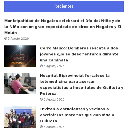
Recientes
Finalmente, la Seremi de Educación, Romina
Maragaño agregó que “a partir de los
Municipalidad de Nogales celebrará el Día del Niño y de
antecedentes entregados por la seremi de Salud,
la Niña con un gran espectáculo de circo en Nogales y El
se tomó la decisión de suspender clases por 48
Melón
hora, lunes 6 y el martes 7, principalmente en la
5 Agosto, 2026
línea de la prevención, o sea la institucionalidad
Cerro Mauco: Bomberos rescata a dos
tiene que velar por el bien superior de los niños y
jóvenes que se desorientaron durante
una caminata
niñas y también de las comunidades educativas.
5 Agosto, 2026
También mantuvimos el servicio de alimentación,
Hospital Biprovincial fortalece la
eso se realizó en coordinación con Junaeb. Hoy se
telemedicina para acercar
va a reevaluar durante el transcurso del día y se va
especialistas a hospitales de Quillota y
a informar oportunamente a las comunas a ver si
Petorca
esto se extiende o se mantiene hasta el día de
5 Agosto, 2026
hoy”
Invitan a estudiantes y vecinos a
escribir las historias que dan vida a
Quillota
y tú, ¿qué opinas?
5 Agosto, 2026