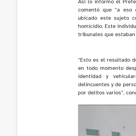
Así lo informó el Pref
comentó que “a eso d
ubicado este sujeto c
homicidio. Este individ
tribunales que estaban 
“Esto es el resultado 
en todo momento desp
identidad y vehicul
delincuentes y de pers
por delitos varios”, conc
Reproductor
de
Video