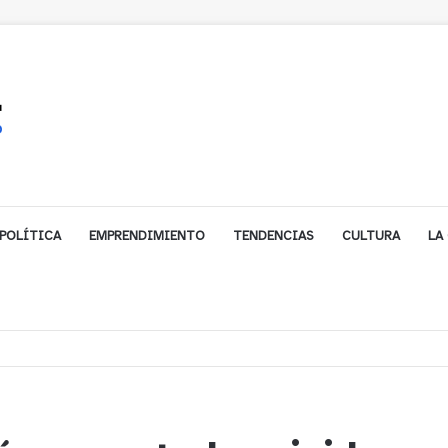
POLÍTICA
EMPRENDIMIENTO
TENDENCIAS
CULTURA
LA
ales impulsa inversión de más de $125 millones para mejorar el sector El Pol