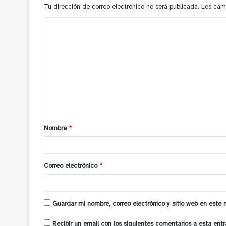
Tu dirección de correo electrónico no será publicada.
Los cam
C
o
m
e
n
t
a
Nombre
*
r
i
o
Correo electrónico
*
*
Guardar mi nombre, correo electrónico y sitio web en este
Recibir un email con los siguientes comentarios a esta entr