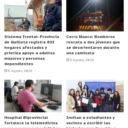
de la Red-Q, Luis Salinas Díaz, el alcalde Óscar
Calderón felicitó a los estudiantes por participar
en el encuentro y les instó a un diálogo en
confianza y cercano, que permita ir construyendo
lazos y generando propuestas para una mejor
Sistema frontal: Provincia
Cerro Mauco: Bomberos
de Quillota registra 833
rescata a dos jóvenes que
ciudad, basadas en los intereses e inquietudes de
hogares afectados y
se desorientaron durante
los propios jóvenes quillotanos.
prioriza apoyo a adultos
una caminata
mayores y personas
5 Agosto, 2026
dependientes
De manera voluntaria, cada dirigente fue tomando
6 Agosto, 2026
la palabra, hasta completar todos los
establecimientos involucrados. Así fueron
surgiendo temas como la necesidad de una
relación constante y mayor diálogo entre todos los
establecimientos, independiente de si son públicos
o privados; un acceso igualitario a la educación, en
Hospital Biprovincial
Invitan a estudiantes y
particular respecto a formación preuniversitaria;
fortalece la telemedicina
vecinos a escribir las