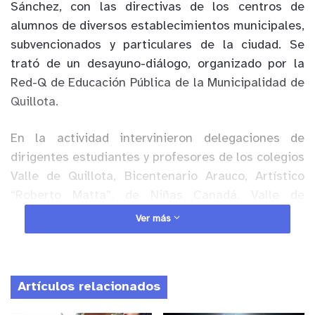
Sánchez, con las directivas de los centros de
alumnos de diversos establecimientos municipales,
subvencionados y particulares de la ciudad. Se
trató de un desayuno-diálogo, organizado por la
Red-Q de Educación Pública de la Municipalidad de
Quillota.
En la actividad intervinieron delegaciones de
dirigentes estudiantes y profesores de los colegios
Valle de Quillota, Bicentenario Arauco, Artístico
“Roberto Matta”, de Niñas Canadá, Valle de
Aconcagua, “Precursor Francisco de Miranda”,
Ver más
Inglés, Instituto “Rafael Ariztía” y los Liceos
Comercial y “Santiago Escuti Orrego”.
Artículos relacionados
Anuncio Patrocinado
Luego de las palabras de bienvenida del director