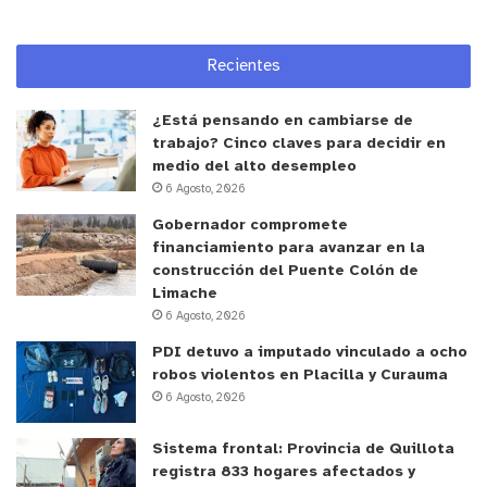
Escuchar y fortalecer
Recientes
Tanto el alcalde Óscar Calderón como el director
¿Está pensando en cambiarse de
de Educación prestaron atención a las propuestas
trabajo? Cinco claves para decidir en
e inquietudes de los dirigentes estudiantiles, con
medio del alto desempleo
6 Agosto, 2026
el propósito de canalizar aquellas que son
posibles de materializar, así como difundir otras
Gobernador compromete
financiamiento para avanzar en la
que ya estén disponibles a nivel comunal, pero que
construcción del Puente Colón de
no sean conocidas por los estudiantes que las
Limache
propusieron.
6 Agosto, 2026
PDI detuvo a imputado vinculado a ocho
Así, el director Luis Salinas explicó que “de todo lo
robos violentos en Placilla y Curauma
que se ha dicho acá, nuestro alcalde tomó nota,
6 Agosto, 2026
porque hay cosas que, como yo mencionaba, que
Sistema frontal: Provincia de Quillota
son propias de la gestión municipal y hay otras
registra 833 hogares afectados y