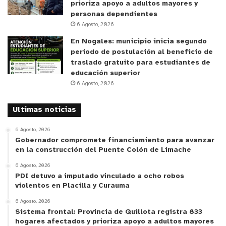
cosas que tienen alcance de políticas públicas a
prioriza apoyo a adultos mayores y
nivel país. Sin embargo, ser facilitador y el
personas dependientes
6 Agosto, 2026
escuchar el doble de lo que hablamos, es una
buena práctica”.
En Nogales: municipio inicia segundo
período de postulación al beneficio de
traslado gratuito para estudiantes de
El alcalde Óscar Calderón, en tanto, valoró la
educación superior
motivación de los dirigentes estudiantiles y
6 Agosto, 2026
proyectó este tipo de iniciativas a futuro,
propiciando el encuentro y la colaboración entre
Ultimas noticias
los colegios, con el apoyo de la Municipalidad.
6 Agosto, 2026
Según dijo, “acá estamos para trabajar en
Gobernador compromete financiamiento para avanzar
conjunto, para que nos consideren, pero también
en la construcción del Puente Colón de Limache
estamos para que podamos construir con mucha
6 Agosto, 2026
fuerza. Eso es valiosísimo, porque esta es la
PDI detuvo a imputado vinculado a ocho robos
violentos en Placilla y Curauma
verdadera juventud y esto ha sido siempre.
6 Agosto, 2026
‘Juventud, divino tesoro’, ahí está la energía, ahí
Sistema frontal: Provincia de Quillota registra 833
está la fuerza. Eso nos han enseñado hoy día, con
hogares afectados y prioriza apoyo a adultos mayores