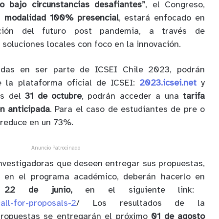
o bajo circunstancias desafiantes”
, el Congreso,
en
modalidad 100% presencial
, estará enfocado en
ción del futuro post pandemia, a través de
 soluciones locales con foco en la innovación.
adas en ser parte de ICSEI Chile 2023, podrán
e la plataforma oficial de ICSEI:
2023.icsei.net
y
es del
31 de octubre
, podrán acceder a una
tarifa
ón anticipada
. Para el caso de estudiantes de pre o
e reduce en un 73%.
Anuncio Patrocinado
 investigadoras que deseen entregar sus propuestas,
s en el programa académico, deberán hacerlo en
l
22 de junio,
en el siguiente link:
call-for-proposals-2
/ Los resultados de la
propuestas se entregarán el próximo
01 de agosto