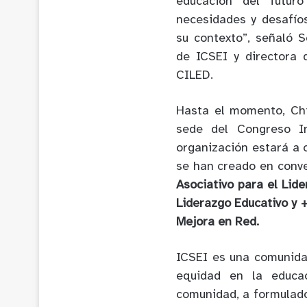
educación del futur
necesidades y desafío
su contexto”, señaló S
de ICSEI y direct
ora 
CILED.
Hasta el momento, Chi
sede del Congreso In
organización estará a 
se han creado en conve
Asociativo para el Lid
Liderazgo Educativo y 
Mejora en Red.
ICSEI es una comunidad
equidad en la educac
comunidad, a formulado