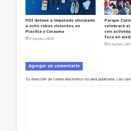
PDI detuvo a imputado vinculado
Parque Cultu
a ocho robos violentos en
celebrará el
Placilla y Curauma
con activida
foco en med
6 Agosto, 2026
6 Agosto, 20
Agregar un comentario
Tu dirección de correo electrónico no será publicada.
Los cam
C
o
m
e
n