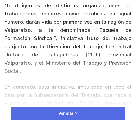
16 dirigentes de distintas organizaciones de
trabajadores, mujeres como hombres en igual
número, darán vida por primera vez en la región de
Valparaíso, a la denominada “Escuela de
Formación Sindical”, iniciativa fruto del trabajo
conjunto con la Dirección del Trabajo, la Central
Unitaria de Trabajadores (CUT) provincial
Valparaíso, y el Ministerio del Trabajo y Previsión
Social.
En concreto, esta iniciativa, impulsada en todo el
país por la Subsecretaría del Trabajo, que nace a
través de la ley 20.940 del año 2016, tiene como
objetivo financiar proyectos, programas y acciones
Ver más
en las áreas enfocadas en la formación sindical, la
promoción del diálogo social y el desarrollo de