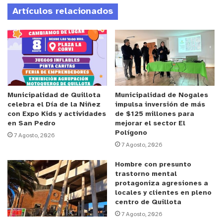
relaciones laborales colaborativas entre
Artículos relacionados
empleadores y trabajadores, por lo cual se vincula
directamente con dirigentes, representantes de
comités paritarios y otros estamentos. Cabe
destacar, además, que este programa se enmarca
dentro del Objetivo de Desarrollo Sostenible (ODS)
Nª8, de la Agenda de Desarrollo Sostenible 2030
de la ONU
Municipalidad de Quillota
Municipalidad de Nogales
celebra el Día de la Niñez
impulsa inversión de más
con Expo Kids y actividades
de $125 millones para
Anuncio Patrocinado
en San Pedro
mejorar el sector El
Polígono
Al respecto, la Seremi del Trabajo y Previsión
7 Agosto, 2026
7 Agosto, 2026
Social de la Región de Valparaíso, Susana
Calderón Romero, señaló que “tal como lo hemos
Hombre con presunto
trastorno mental
dicho en más de una ocasión, la recuperación
protagoniza agresiones a
económica y de los empleos que está llevando
locales y clientes en pleno
adelante nuestro Gobierno, tiene un marcado
centro de Quillota
7 Agosto, 2026
enfoque de género, y esta iniciativa histórica va en