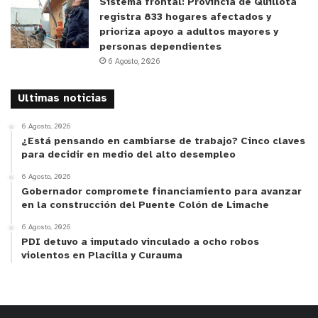
Sistema frontal: Provincia de Quillota
la entrada fluctúa entre $2.000 y $3.500, y
registra 833 hogares afectados y
además dictará un taller para artistas el sábado 18
prioriza apoyo a adultos mayores y
de junio.
personas dependientes
6 Agosto, 2026
y tú, ¿qué opinas?
Ultimas noticias
6 Agosto, 2026
¿Está pensando en cambiarse de trabajo? Cinco claves
para decidir en medio del alto desempleo
6 Agosto, 2026
Gobernador compromete financiamiento para avanzar
en la construcción del Puente Colón de Limache
6 Agosto, 2026
PDI detuvo a imputado vinculado a ocho robos
violentos en Placilla y Curauma