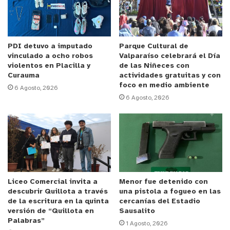
esta performance surge como “respuesta para
superar las nuevas fronteras impuestas en la
pandemia, generando un lugar utópico y virtual
para encontrarnos con los artistas que han
PDI detuvo a imputado
Parque Cultural de
vinculado a ocho robos
Valparaíso celebrará el Día
participado de nuestros proyectos internacionales
violentos en Placilla y
de las Niñeces con
de búsqueda y creación”.
Curauma
actividades gratuitas y con
foco en medio ambiente
6 Agosto, 2026
De esa forma, muchas horas de conversación por
6 Agosto, 2026
zoom sobre la situación global de la pandemia, el
escenario político de cada uno de los países de los
artistas y la situación personal de cada artista
fueron la fuente de inspiración de esta
performance documental.
Liceo Comercial invita a
Menor fue detenido con
descubrir Quillota a través
una pistola a fogueo en las
“En Lockdown Memory aparecen todos los
de la escritura en la quinta
cercanías del Estadio
participantes en forma virtual, en un video
versión de “Quillota en
Sausalito
Palabras”
interactivo. Las historias personales se
1 Agosto, 2026