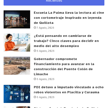
Recientes
oportunidad para ampliar las posibilidades de
interacción con el público y los artistas.
Escuela La Palma lleva la lectura al cine
con cortometraje inspirado en leyenda
“La reacción artística que esta situación global ha
de Quillota
generado, puede representar una gran posibilidad
7 Agosto, 2026
de innovación del teatro, ampliando su nivel de
¿Está pensando en cambiarse de
interacción y su público, generando nuevos
trabajo? Cinco claves para decidir en
lenguajes más adaptados a la contemporaneidad
medio del alto desempleo
que estamos viviendo hoy en día. Es un desafío que
6 Agosto, 2026
lamentablemente pocos artistas aceptaron y
Gobernador compromete
financiamiento para avanzar en la
enfrentaron, pero como siempre ha pasado en la
construcción del Puente Colón de
historia, las vanguardias históricas surgen de
Limache
pocos artistas”.
6 Agosto, 2026
PDI detuvo a imputado vinculado a ocho
“Instabili Vaganti” estará en Valparaíso
robos violentos en Placilla y Curauma
presentando “Lockdown Memory” este viernes 17
6 Agosto, 2026
de junio, a las 19 horas, en la Sala UPLA. El valor de