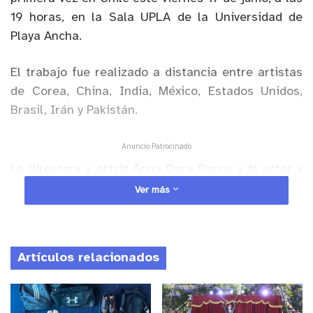
19 horas, en la Sala UPLA de la Universidad de
Playa Ancha.
El trabajo fue realizado a distancia entre artistas
de Corea, China, India, México, Estados Unidos,
Brasil, Irán y Pakistán.
Anuncio Patrocinado
La directora y actriz Anna Dora Dorno y el actor y
dramaturgo Nicola Pianzola, fundadores de
Ver más
“Instabili Vaganti”, son los responsables de
“Lockdown memory”.
Artículos relacionados
NUEVAS FRONTERAS
Nicola Pianzola, autor de esta obra, puntualiza que