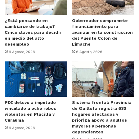
que se vote próximamente y efectivamente desde
la Cámara de Diputados podamos darle un
mensaje al Gobierno y decirle, que no tenemos que
¿Está pensando en
Gobernador compromete
cambiarse de trabajo?
financiamiento para
seguir con el Pase de Movilidad, ya no estamos en
Cinco claves para decidir
avanzar en la construcción
estado de emergencia y efectivamente lo que
en medio del alto
del Puente Colón de
desempleo
Limache
están haciendo es decir que la vacuna es opcional
6 Agosto, 2026
6 Agosto, 2026
pero en realidad están obligando indirectamente a
que los chilenos se pongan una cuarta dosis, que
en ninguno otro lado se ha visto”.
Al respecto, también habló el parlamentario
Johannes Kaiser, quien sostuvo que: “Hemos dicho
PDI detuvo a imputado
Sistema frontal: Provincia
en reiteradas ocasiones que la vacuna debe ser
vinculado a ocho robos
de Quillota registra 833
realmente voluntaria. En el resto del mundo no hay
violentos en Placilla y
hogares afectados y
tercera, cuarta, ni quinta dosis, por eso estamos
Curauma
prioriza apoyo a adultos
mayores y personas
6 Agosto, 2026
peleando, para que los chilenos no sean menos, ni
dependientes
tengan menos derechos que los ciudadanos de