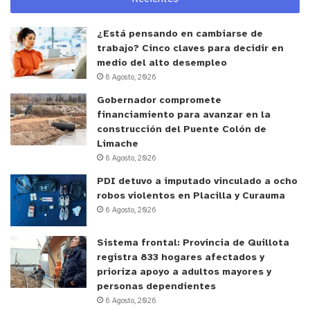
“Es una medida arbitraria, clasista y
¿Está pensando en cambiarse de
discriminadora, porque privilegia a unos por sobre
trabajo? Cinco claves para decidir en
otros. Tenemos que manifestar que esto no se
medio del alto desempleo
6 Agosto, 2026
trata de no vacunarse. Yo tengo las cuatro dosis,
tengo la libertad de hacerlo, pero no puedo obligar
Gobernador compromete
financiamiento para avanzar en la
a nadie a hacerlo. Eso es parte de la libertad. El
construcción del Puente Colón de
Pase de Movilidad afecta nuestra libertad”, afirmó
Limache
Araya.
6 Agosto, 2026
PDI detuvo a imputado vinculado a ocho
Finalmente la parlamentaria Gloria Naveillán,
robos violentos en Placilla y Curauma
representante de La Araucanía, se sumó a las
6 Agosto, 2026
palabras de Araya y lamentó la medida, pues según
Sistema frontal: Provincia de Quillota
dijo, “hay personas que no tienen al día su pase de
registra 833 hogares afectados y
movilidad y hoy no les está permitido entrar a
prioriza apoyo a adultos mayores y
trabajar, solamente los jueves y los viernes que no
personas dependientes
6 Agosto, 2026
estamos los diputados. A mí me parece que eso no