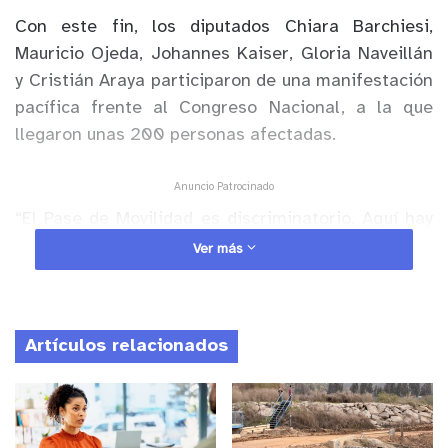
Con este fin, los diputados Chiara Barchiesi,
Mauricio Ojeda, Johannes Kaiser, Gloria Naveillán
y Cristián Araya participaron de una manifestación
pacífica frente al Congreso Nacional, a la que
llegaron unas 200 personas afectadas.
Anuncio Patrocinado
“El Pase de Movilidad es discriminatorio. Aquí hay
muchas personas que han venido a manifestarse y
Ver más
a decir fuerte y claro, chao pase. Porque hay
personas que han tenido incluso, problemas para
trabajar”, sostuvo la diputada Chiara Barchiesi,
Artículos relacionados
representante del Distrito 6º.
En esta línea, la subjefa de bancada añadió que “ya
presentamos el proyecto de resolución. Esperamos