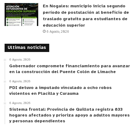
corresponde, porque no puede ser que en el
En Nogales: municipio inicia segundo
período de postulación al beneficio de
congreso de Chile haya personas de segunda
traslado gratuito para estudiantes de
categoría”.
educación superior
6 Agosto, 2026
y tú, ¿qué opinas?
Ultimas noticias
6 Agosto, 2026
Gobernador compromete financiamiento para avanzar
en la construcción del Puente Colón de Limache
6 Agosto, 2026
PDI detuvo a imputado vinculado a ocho robos
violentos en Placilla y Curauma
6 Agosto, 2026
Sistema frontal: Provincia de Quillota registra 833
hogares afectados y prioriza apoyo a adultos mayores
y personas dependientes