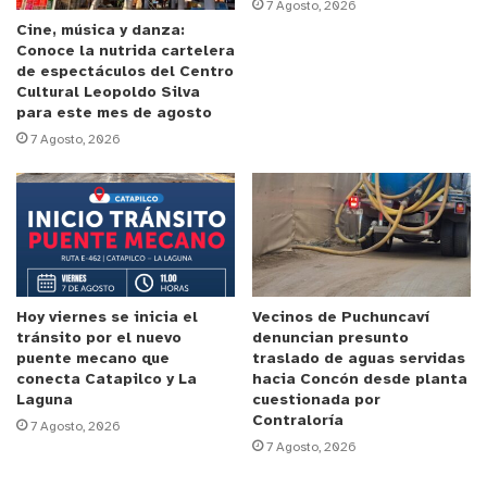
herramienta al servicio de los estudiantes”.
7 Agosto, 2026
Cine, música y danza:
Conoce la nutrida cartelera
La apoderada Norma García valoró esta entrega,
de espectáculos del Centro
señalando que es una gran ayuda para su hijo
Cultural Leopoldo Silva
para este mes de agosto
Mario Osorio. “Es muy difícil adquirir estos
7 Agosto, 2026
aparatos y son muy necesarios. Estoy muy
contenta y agradecida, ya que mi hijo recibió este
notebook justo el día de su cumpleaños y será un
gran aporte para sus estudios”.
En el mismo sentido, su hijo Mario Osorio, quien
Hoy viernes se inicia el
Vecinos de Puchuncaví
sueña con ser piloto de avión, indicó que “este
tránsito por el nuevo
denuncian presunto
aparato significa mucho orgullo y valor y además
puente mecano que
traslado de aguas servidas
yo no tenía computador, así que estoy muy
conecta Catapilco y La
hacia Concón desde planta
Laguna
cuestionada por
contento en el día de mi cumpleaños”.
Contraloría
7 Agosto, 2026
7 Agosto, 2026
Finalmente la Alcaldesa Margarita Osorio