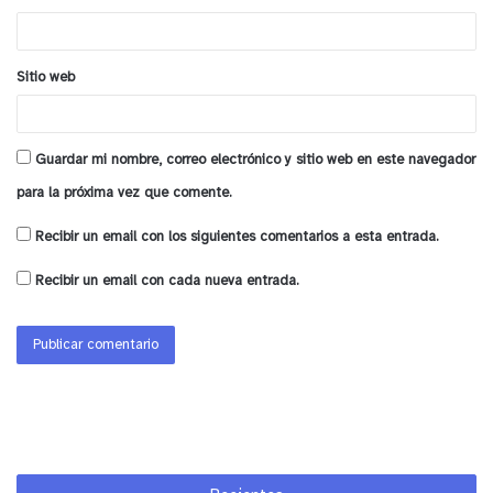
conocimientos básicos de salud y seguridad
*
ocupacional, además de conocer de cerca la
operación de la mediana minería.
Sitio web
y tú, ¿qué opinas?
Guardar mi nombre, correo electrónico y sitio web en este navegador
para la próxima vez que comente.
Recibir un email con los siguientes comentarios a esta entrada.
Recibir un email con cada nueva entrada.