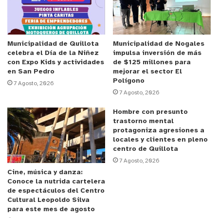
se está utilizando en minería y mostrarles cómo
opera la minería desde adentro, sus distintos
procesos y procedimientos de seguridad”, indicó.
Asimismo,
Andrés Santibáñez de Jota Consultores,
Municipalidad de Quillota
Municipalidad de Nogales
celebra el Día de la Niñez
impulsa inversión de más
agregó que “ha sido interesante, porque ellos
con Expo Kids y actividades
de $125 millones para
vienen con otro chip, y en temas de innovación
en San Pedro
mejorar el sector El
Polígono
tecnológica están bien avanzados”.
7 Agosto, 2026
7 Agosto, 2026
Anuncio Patrocinado
Hombre con presunto
trastorno mental
Por su parte,
Claudia Fredes, estudiante de la
protagoniza agresiones a
carrera de Operaciones Mineras del CFT de la
locales y clientes en pleno
PUCV
de La Ligua señaló que “uno muchas veces
centro de Quillota
7 Agosto, 2026
no conoce los elementos de protección personal.
Cine, música y danza:
Entonces conocerlos aquí nos permitirá que
Conoce la nutrida cartelera
cuando uno llegue a una empresa a hacer la
de espectáculos del Centro
Cultural Leopoldo Silva
práctica o a trabajar, ya va a tener un poco de
para este mes de agosto
conocimiento de lo que se da”.