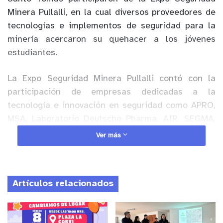
Minera Pullalli, en la cual diversos proveedores de
tecnologías e implementos de seguridad para la
minería acercaron su quehacer a los jóvenes
estudiantes.
La Expo Seguridad Minera Pullalli contó con la
participación de empresas dedicadas a la
tecnología e innovación en seguridad como APRO,
MSA, Laboratorio
Deutsche Pharma, AIR, SEGMA,
MACME, Jota Consultores y el Cuerpo de Bomberos
Ver más
de Papudo.
Fernando Cabrera, de Laboratorio
Deutsche Pharma
, destacó la oportunidad de
acercar el mundo minero a los jóvenes y exponer
Artículos relacionados
las nuevas tecnologías que se están
implementando en la materia, “los muchachos
estaban muy interesados de conocer lo último que