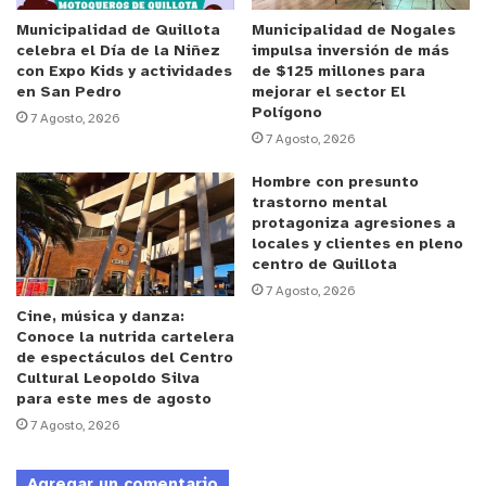
oficiales, se logró establecer la identidad del
imputado, quien fue detenido y será puesto a
Municipalidad de Quillota
Municipalidad de Nogales
celebra el Día de la Niñez
impulsa inversión de más
disposición del Juzgado de Garantía de Valparaíso.
con Expo Kids y actividades
de $125 millones para
en San Pedro
mejorar el sector El
Polígono
y tú, ¿qué opinas?
7 Agosto, 2026
7 Agosto, 2026
Hombre con presunto
trastorno mental
protagoniza agresiones a
locales y clientes en pleno
centro de Quillota
7 Agosto, 2026
Cine, música y danza:
Conoce la nutrida cartelera
de espectáculos del Centro
Cultural Leopoldo Silva
para este mes de agosto
7 Agosto, 2026
Agregar un comentario