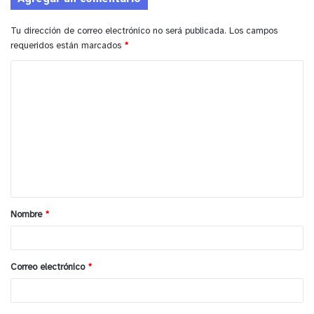
Tu dirección de correo electrónico no será publicada.
Los campos
requeridos están marcados
*
C
o
m
e
n
t
a
Nombre
*
r
i
o
Correo electrónico
*
*