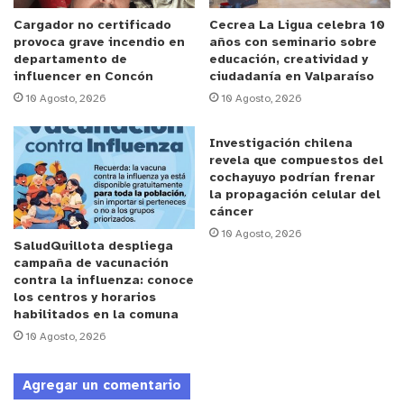
coordinar las comandas con la cocina futbolera
Cargador no certificado
Cecrea La Ligua celebra 10
provoca grave incendio en
años con seminario sobre
desvaneciendo de esa manera las intensidades en
departamento de
educación, creatividad y
sus recetas, quedando en el bajativo de la
influencer en Concón
ciudadanía en Valparaíso
emoción.
10 Agosto, 2026
10 Agosto, 2026
Investigación chilena
Anuncio Patrocinado
revela que compuestos del
Receso temporal, el terminator arbitral volvió con
cochayuyo podrían frenar
nuevas tenidas futurista invernales para reanudar
la propagación celular del
cáncer
la película y mientras se terminaba el sonido del
10 Agosto, 2026
pitazo inicial en la ciudad de La Cruz, se vivió un
SaludQuillota despliega
campaña de vacunación
nuevo récord guiness y eran “Los amigos de
contra la influenza: conoce
siempre” quienes recuperando el tiempo perdido
los centros y horarios
habilitados en la comuna
hicieron el gol más rápido del torneo a “Los
10 Agosto, 2026
Cancheros” Campo Deportivo quienes nunca
pudieron, en todo el encuentro, revertir el
Agregar un comentario
resultado siendo que con su música hipnotizadora